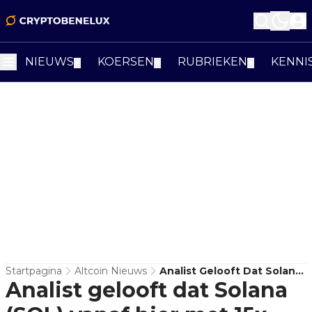
NIEUWS
KOERSEN
RUBRIEKEN
KENNI
▼
▼
▼
Startpagina
Altcoin Nieuws
Analist Gelooft Dat Solana
Analist gelooft dat Solana
(SOL) Vanaf Hier Met 15x
Kan Stijgen