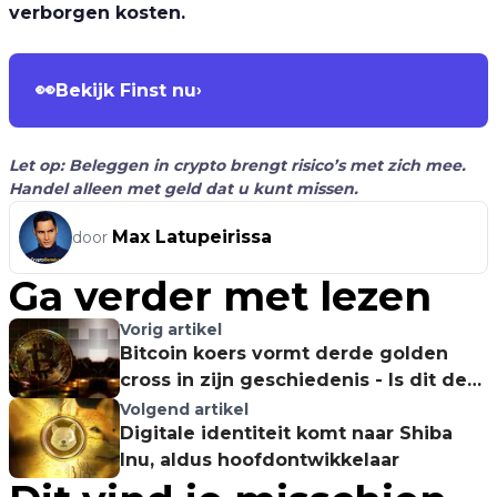
verborgen kosten.
👀
Bekijk Finst nu
›
Let op: Beleggen in crypto brengt risico’s met zich mee.
Handel alleen met geld dat u kunt missen.
Max Latupeirissa
door
Ga verder met lezen
Vorig artikel
Bitcoin koers vormt derde golden
cross in zijn geschiedenis - Is dit de
start naar een nieuwe all-time high?
Volgend artikel
Digitale identiteit komt naar Shiba
Inu, aldus hoofdontwikkelaar