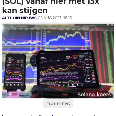
(SOL) vanaf hier met 15x
kan stijgen
ALTCOIN NIEUWS
•
06 AUG 2023, 18:15
Delen met