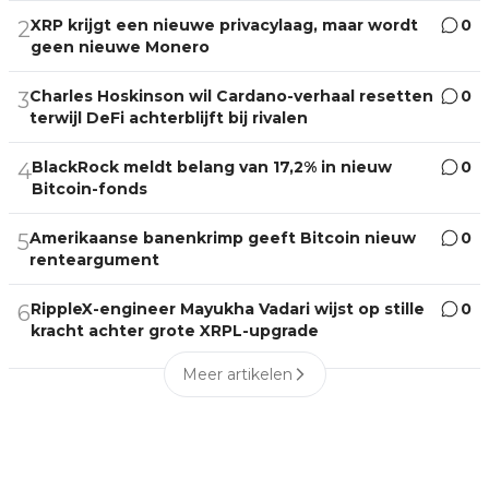
XRP krijgt een nieuwe privacylaag, maar wordt
0
2
geen nieuwe Monero
Charles Hoskinson wil Cardano-verhaal resetten
0
3
terwijl DeFi achterblijft bij rivalen
BlackRock meldt belang van 17,2% in nieuw
0
4
Bitcoin-fonds
Amerikaanse banenkrimp geeft Bitcoin nieuw
0
5
renteargument
RippleX-engineer Mayukha Vadari wijst op stille
0
6
kracht achter grote XRPL-upgrade
Meer artikelen