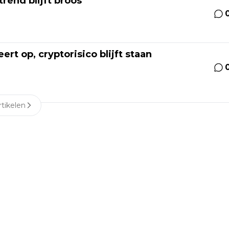
trend blijft broos
t op, cryptorisico blijft staan
tikelen