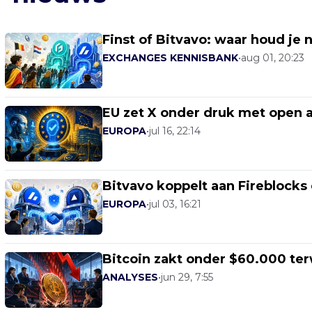
Finst of Bitvavo: waar houd je
EXCHANGES KENNISBANK
•
aug 01, 20:23
EU zet X onder druk met open 
EUROPA
•
jul 16, 22:14
Bitvavo koppelt aan Fireblocks
EUROPA
•
jul 03, 16:21
Bitcoin zakt onder $60.000 ter
ANALYSES
•
jun 29, 7:55