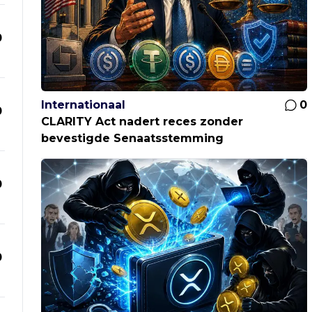
0
Internationaal
0
0
CLARITY Act nadert reces zonder
bevestigde Senaatsstemming
0
0