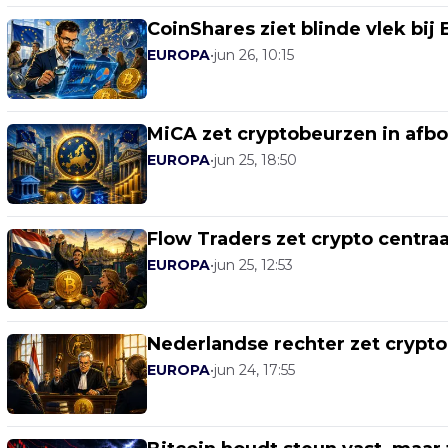
CoinShares ziet blinde vlek bij
EUROPA
•
jun 26, 10:15
MiCA zet cryptobeurzen in af
EUROPA
•
jun 25, 18:50
Flow Traders zet crypto centra
EUROPA
•
jun 25, 12:53
Nederlandse rechter zet crypt
EUROPA
•
jun 24, 17:55