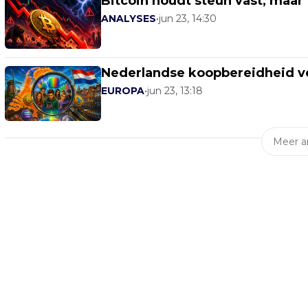
Bitcoin houdt steun vast, maar 
ANALYSES
•
jun 23, 14:30
Nederlandse koopbereidheid veer
EUROPA
•
jun 23, 13:18
Meer ar