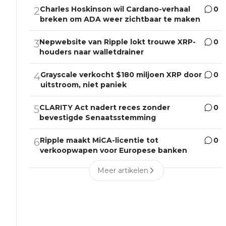
Charles Hoskinson wil Cardano-verhaal
0
2
breken om ADA weer zichtbaar te maken
Nepwebsite van Ripple lokt trouwe XRP-
0
3
houders naar walletdrainer
Grayscale verkocht $180 miljoen XRP door
0
4
uitstroom, niet paniek
CLARITY Act nadert reces zonder
0
5
bevestigde Senaatsstemming
Ripple maakt MiCA-licentie tot
0
6
verkoopwapen voor Europese banken
Meer artikelen