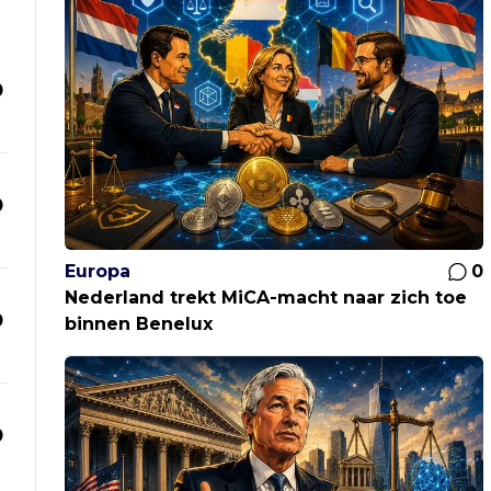
0
0
Europa
0
Nederland trekt MiCA-macht naar zich toe
0
binnen Benelux
0