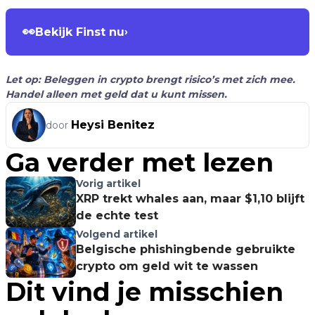
👀
Bekijk Finst nu
›
Let op: Beleggen in crypto brengt risico’s met zich mee.
Handel alleen met geld dat u kunt missen.
Heysi Benitez
door
Ga verder met lezen
Vorig artikel
XRP trekt whales aan, maar $1,10 blijft
de echte test
Volgend artikel
Belgische phishingbende gebruikte
crypto om geld wit te wassen
Dit vind je misschien