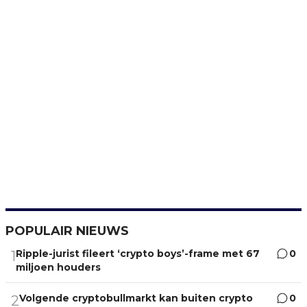
POPULAIR NIEUWS
Ripple-jurist fileert ‘crypto boys’-frame met 67
0
1
miljoen houders
Volgende cryptobullmarkt kan buiten crypto
0
2