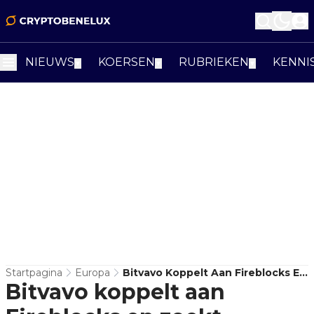
NIEUWS
KOERSEN
RUBRIEKEN
KENNI
▼
▼
▼
Startpagina
Europa
Bitvavo Koppelt Aan Fireblocks En
Bitvavo koppelt aan
Zoekt Grotere Europese Klanten