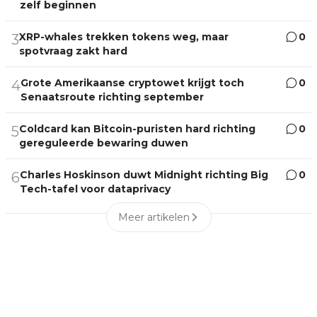
zelf beginnen
XRP-whales trekken tokens weg, maar
0
3
spotvraag zakt hard
Grote Amerikaanse cryptowet krijgt toch
0
4
Senaatsroute richting september
Coldcard kan Bitcoin-puristen hard richting
0
5
gereguleerde bewaring duwen
Charles Hoskinson duwt Midnight richting Big
0
6
Tech-tafel voor dataprivacy
Meer artikelen