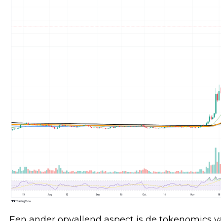
Een ander opvallend aspect is de tokenomics va