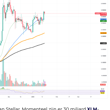
n Stellar. Momenteel zijn er 30 miljard
XLM
-