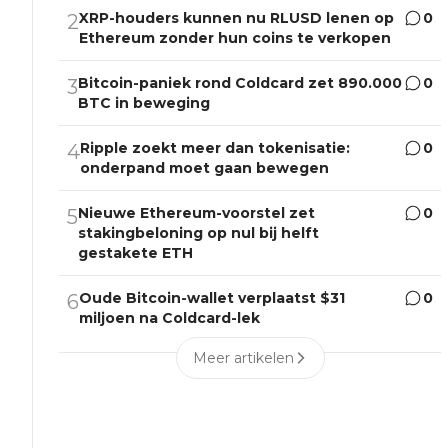
XRP-houders kunnen nu RLUSD lenen op
0
2
Ethereum zonder hun coins te verkopen
Bitcoin-paniek rond Coldcard zet 890.000
0
3
BTC in beweging
Ripple zoekt meer dan tokenisatie:
0
4
onderpand moet gaan bewegen
Nieuwe Ethereum-voorstel zet
0
5
stakingbeloning op nul bij helft
gestakete ETH
Oude Bitcoin-wallet verplaatst $31
0
6
miljoen na Coldcard-lek
Meer artikelen