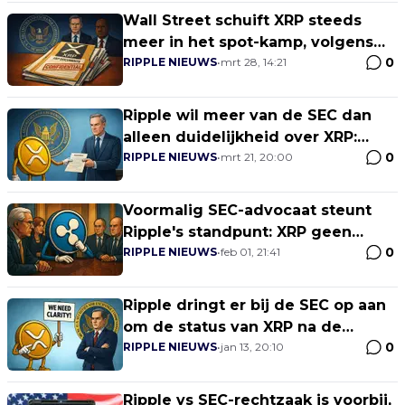
Wall Street schuift XRP steeds
meer in het spot-kamp, volgens
0
nieuwe documenten
RIPPLE NIEUWS
•
mrt 28, 14:21
Ripple wil meer van de SEC dan
alleen duidelijkheid over XRP:
0
stablecoins en tokenized
RIPPLE NIEUWS
•
mrt 21, 20:00
aandelen centraal
Voormalig SEC-advocaat steunt
Ripple's standpunt: XRP geen
0
effectencontract door speculatie
RIPPLE NIEUWS
•
feb 01, 21:41
alleen
Ripple dringt er bij de SEC op aan
om de status van XRP na de
0
rechtszaak vast te leggen
RIPPLE NIEUWS
•
jan 13, 20:10
Ripple vs SEC-rechtzaak is voorbij,