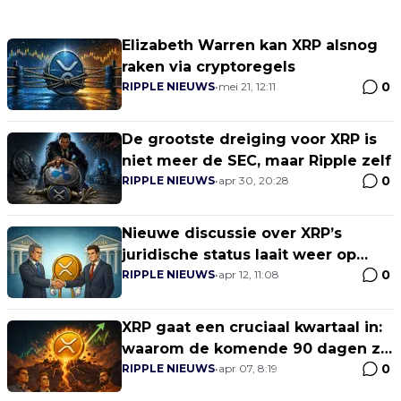
Elizabeth Warren kan XRP alsnog
raken via cryptoregels
0
RIPPLE NIEUWS
•
mei 21, 12:11
De grootste dreiging voor XRP is
niet meer de SEC, maar Ripple zelf
0
RIPPLE NIEUWS
•
apr 30, 20:28
Nieuwe discussie over XRP’s
juridische status laait weer op
0
door verse analyse
RIPPLE NIEUWS
•
apr 12, 11:08
XRP gaat een cruciaal kwartaal in:
waarom de komende 90 dagen zo
0
belangrijk zijn
RIPPLE NIEUWS
•
apr 07, 8:19