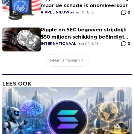
maar de schade is onomkeerbaar
0
RIPPLE NIEUWS
•
mei 10, 18:55
Ripple en SEC begraven strijdbijl:
$50 miljoen schikking beëindigt
0
juridische saga!
INTERNATIONAAL
•
mei 09, 6:25
Meer artikelen
LEES OOK