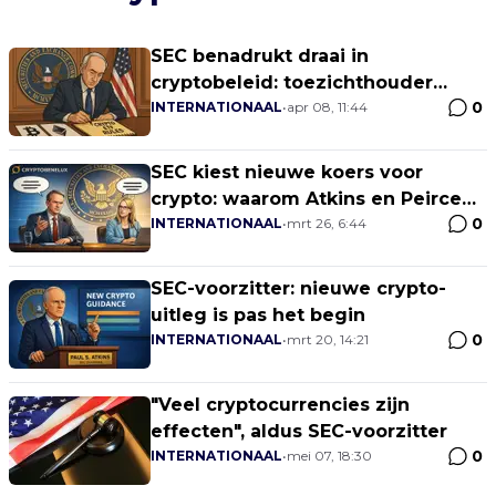
SEC benadrukt draai in
cryptobeleid: toezichthouder
0
spreekt van noodzakelijke
INTERNATIONAAL
•
apr 08, 11:44
koerscorrectie
SEC kiest nieuwe koers voor
crypto: waarom Atkins en Peirce
0
samen veelzeggend zijn
INTERNATIONAAL
•
mrt 26, 6:44
SEC-voorzitter: nieuwe crypto-
uitleg is pas het begin
0
INTERNATIONAAL
•
mrt 20, 14:21
"Veel cryptocurrencies zijn
effecten", aldus SEC-voorzitter
0
INTERNATIONAAL
•
mei 07, 18:30