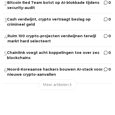
Bitcoin Red Team botst op AI-blokkade tijdens
0
2
security-audit
Cash verdwijnt, crypto vertraagt beslag op
0
3
crimineel geld
Ruim 100 crypto-projecten verdwijnen terwijl
0
4
markt hard selecteert
Chainlink voegt acht koppelingen toe over zes
0
5
blockchains
Noord-Koreaanse hackers bouwen AI-stack voor
0
6
nieuwe crypto-aanvallen
Meer artikelen