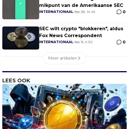
mikpunt van de Amerikaanse SEC
0
INTERNATIONAAL
•
feb 28, 14:45
SEC wilt crypto "blokkeren", aldus
Fox News Correspondent
0
INTERNATIONAAL
•
feb 15, 9:30
Meer artikelen
LEES OOK