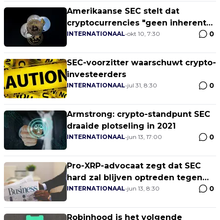
Amerikaanse SEC stelt dat
cryptocurrencies "geen inherente
0
waarde" hebben
INTERNATIONAAL
•
okt 10, 7:30
SEC-voorzitter waarschuwt crypto-
investeerders
0
INTERNATIONAAL
•
jul 31, 8:30
Armstrong: crypto-standpunt SEC
draaide plotseling in 2021
0
INTERNATIONAAL
•
jun 13, 17:00
Pro-XRP-advocaat zegt dat SEC
hard zal blijven optreden tegen
0
crypto, totdat grote banken de
INTERNATIONAAL
•
jun 13, 8:30
markt controleren
Robinhood is het volgende