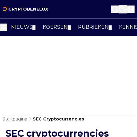
NIEUWS
KOERSEN
RUBRIEKEN
KENNI
▼
▼
▼
Startpagina
SEC Cryptocurrencies
SEC cryptocurrencies