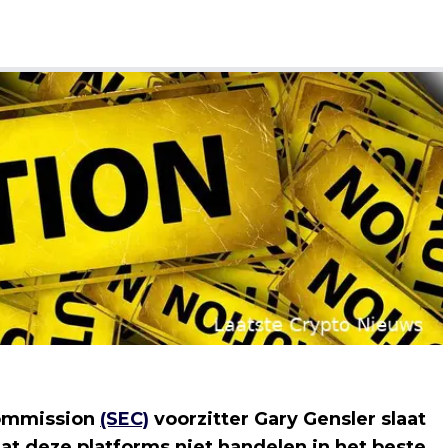
Commission
(SEC)
voorzitter Gary Gensler slaat
t deze platforms niet handelen in het beste