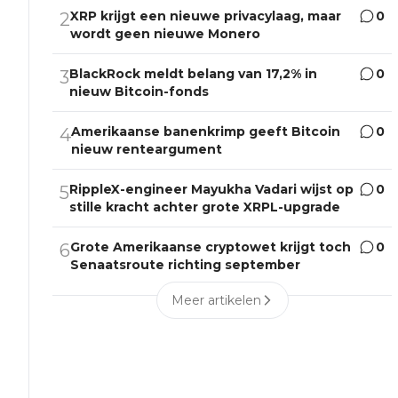
XRP krijgt een nieuwe privacylaag, maar
0
2
wordt geen nieuwe Monero
BlackRock meldt belang van 17,2% in
0
3
nieuw Bitcoin-fonds
Amerikaanse banenkrimp geeft Bitcoin
0
4
nieuw renteargument
RippleX-engineer Mayukha Vadari wijst op
0
5
stille kracht achter grote XRPL-upgrade
Grote Amerikaanse cryptowet krijgt toch
0
6
Senaatsroute richting september
Meer artikelen