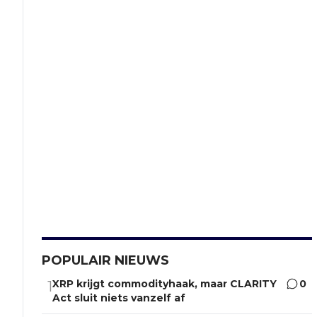
POPULAIR NIEUWS
XRP krijgt commodityhaak, maar CLARITY
0
1
Act sluit niets vanzelf af