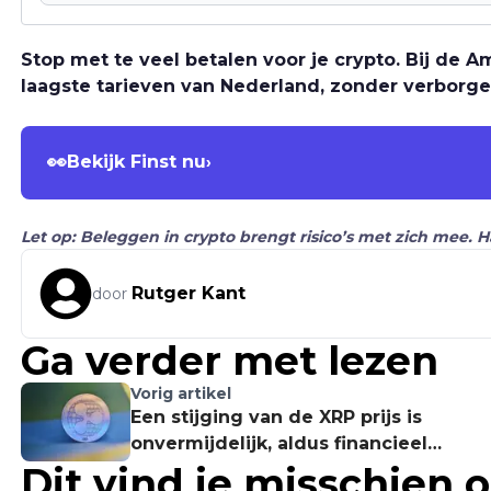
Stop met te veel betalen voor je crypto. Bij de
laagste tarieven van Nederland, zonder verborge
👀
Bekijk Finst nu
›
Let op: Beleggen in crypto brengt risico’s met zich mee. 
Rutger Kant
door
Ga verder met lezen
Vorig artikel
Een stijging van de XRP prijs is
onvermijdelijk, aldus financieel
Dit vind je misschien 
consultant