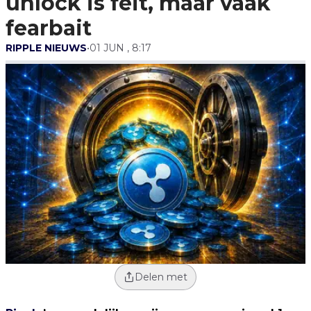
unlock is feit, maar vaak
fearbait
RIPPLE NIEUWS
•
01 JUN , 8:17
Delen met