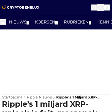
NIEUWS
KOERSEN
RUBRIEKEN
KENNI
▼
▼
▼
Startpagina
Ripple Nieuws
Ripple’s 1 Miljard XRP-
Ripple’s 1 miljard XRP-
Unlock Is Feit, Maar Vaak
Fearbait