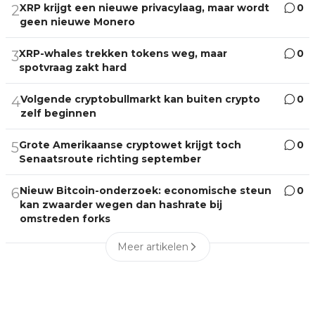
XRP krijgt een nieuwe privacylaag, maar wordt
0
2
geen nieuwe Monero
XRP-whales trekken tokens weg, maar
0
3
spotvraag zakt hard
Volgende cryptobullmarkt kan buiten crypto
0
4
zelf beginnen
Grote Amerikaanse cryptowet krijgt toch
0
5
Senaatsroute richting september
Nieuw Bitcoin-onderzoek: economische steun
0
6
kan zwaarder wegen dan hashrate bij
omstreden forks
Meer artikelen