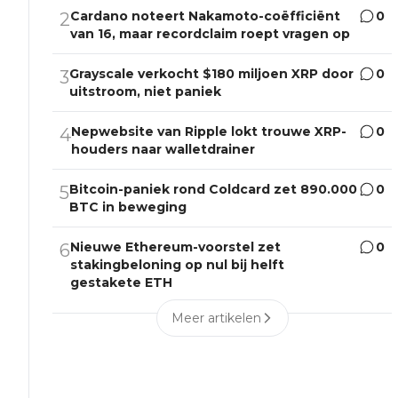
Cardano noteert Nakamoto-coëfficiënt
0
2
van 16, maar recordclaim roept vragen op
Grayscale verkocht $180 miljoen XRP door
0
3
uitstroom, niet paniek
Nepwebsite van Ripple lokt trouwe XRP-
0
4
houders naar walletdrainer
Bitcoin-paniek rond Coldcard zet 890.000
0
5
BTC in beweging
Nieuwe Ethereum-voorstel zet
0
6
stakingbeloning op nul bij helft
gestakete ETH
Meer artikelen