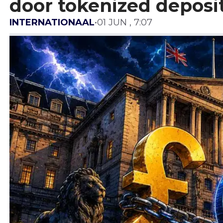
door tokenized deposi
INTERNATIONAAL
•
01 JUN , 7:07