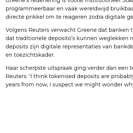
Greene’s redenering is vooral institutioneel. St
programmeerbaar en vaak wereldwijd bruikbaa
directe prikkel om te reageren zodra digitale 
Volgens Reuters verwacht Greene dat banken to
dat traditionele deposito’s kunnen weglekken n
deposits zijn digitale representaties van bank
en toezichtskader.
Haar scherpste uitspraak ging verder dan een t
Reuters: “I think tokenised deposits are probabl
years from now, I suspect we might wonder why