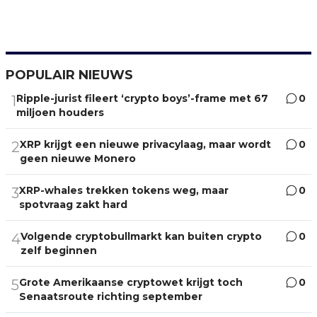
POPULAIR NIEUWS
Ripple-jurist fileert ‘crypto boys’-frame met 67
0
1
miljoen houders
XRP krijgt een nieuwe privacylaag, maar wordt
0
2
geen nieuwe Monero
XRP-whales trekken tokens weg, maar
0
3
spotvraag zakt hard
Volgende cryptobullmarkt kan buiten crypto
0
4
zelf beginnen
Grote Amerikaanse cryptowet krijgt toch
0
5
Senaatsroute richting september