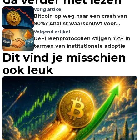
Ga verder met lezen
Vorig artikel
Bitcoin op weg naar een crash van
90%? Analist waarschuwt voor
dramatische daling
Volgend artikel
DeFi leenprotocollen stijgen 72% in
termen van institutionele adoptie
Dit vind je misschien
ook leuk