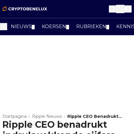
NIEUWS
KOERSEN
RUBRIEKEN
KENNI
▼
▼
▼
Startpagina
Ripple Nieuws
Ripple CEO Benadrukt
Ripple CEO benadrukt
Indrukwekkende Cijfers
Van XRP-Futures