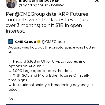
Brad Garlinghouse
@
bgarlinghouse
·
Follow
Per 
@CMEGroup
 data, XRP Futures 
contracts were the fastest-ever (just 
over 3 months) to hit $1B in open 
interest.
CME Group
@
CMEGroup
August was hot, but the crypto space was hotter 
🔥 

→ Record $36B in OI for Crypto futures and 
options on August 22.

→ 1,006 large open interest holders.

→ XRP, SOL and Micro Ether futures OI hit all-
time highs.

→ Institutional activity is broadening beyond just 
bitcoin.

As 