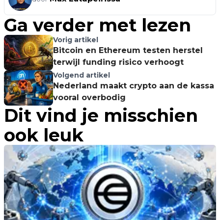
Ga verder met lezen
Vorig artikel
Bitcoin en Ethereum testen herstel
terwijl funding risico verhoogt
Volgend artikel
Nederland maakt crypto aan de kassa
vooral overbodig
Dit vind je misschien
ook leuk