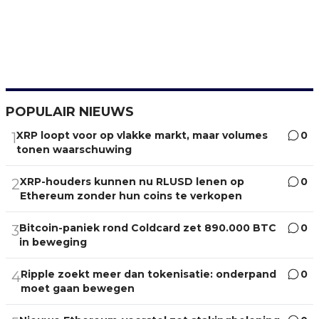
POPULAIR NIEUWS
XRP loopt voor op vlakke markt, maar volumes
0
1
tonen waarschuwing
XRP-houders kunnen nu RLUSD lenen op
0
2
Ethereum zonder hun coins te verkopen
Bitcoin-paniek rond Coldcard zet 890.000 BTC
0
3
in beweging
Ripple zoekt meer dan tokenisatie: onderpand
0
4
moet gaan bewegen