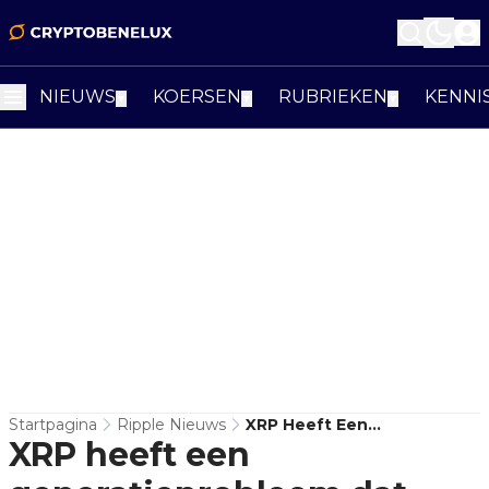
NIEUWS
KOERSEN
RUBRIEKEN
KENNI
▼
▼
▼
Startpagina
Ripple Nieuws
XRP Heeft Een
XRP heeft een
Generatieprobleem Dat
Koersgrafieken Niet Tonen