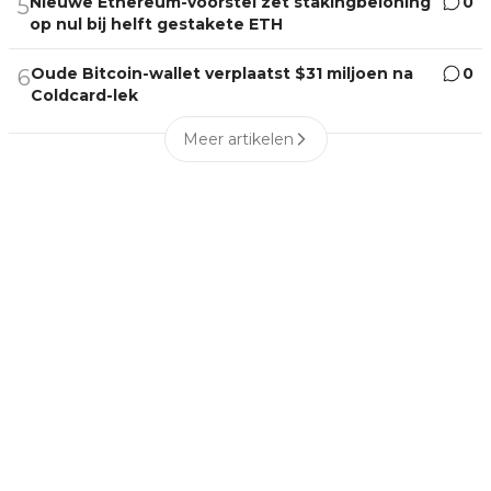
Nieuwe Ethereum-voorstel zet stakingbeloning
0
5
op nul bij helft gestakete ETH
Oude Bitcoin-wallet verplaatst $31 miljoen na
0
6
Coldcard-lek
Meer artikelen