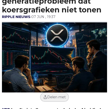
generatieprobleem dat
koersgrafieken niet tonen
RIPPLE NIEUWS
•
07 JUN , 19:37
Delen met