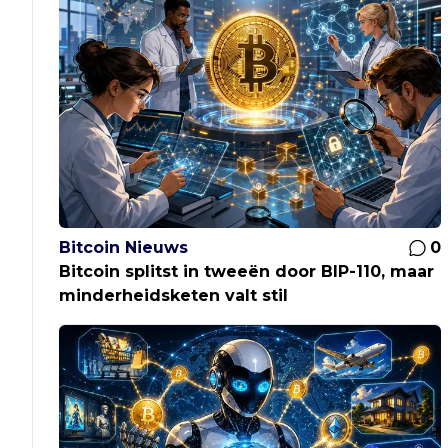
Bitcoin Nieuws
0
Bitcoin splitst in tweeën door BIP-110, maar
minderheidsketen valt stil