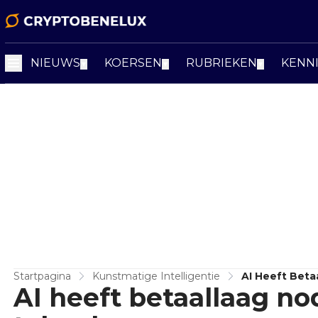
NIEUWS
KOERSEN
RUBRIEKEN
KENN
▼
▼
▼
Startpagina
Kunstmatige Intelligentie
AI Heeft Beta
AI heeft betaallaag n