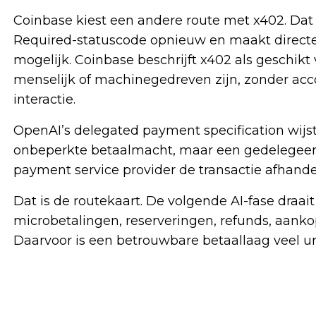
Coinbase kiest een andere route met x402. Da
Required-statuscode opnieuw en maakt directe
mogelijk. Coinbase beschrijft x402 als geschikt v
menselijk of machinegedreven zijn, zonder acco
interactie.
OpenAI’s delegated payment specification wijst
onbeperkte betaalmacht, maar een gedelegeerd
payment service provider de transactie afhandel
Dat is de routekaart. De volgende AI-fase draai
microbetalingen, reserveringen, refunds, aank
Daarvoor is een betrouwbare betaallaag veel u