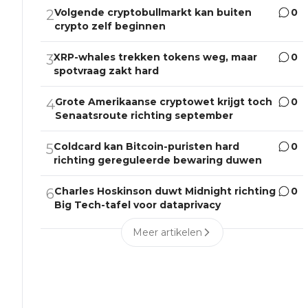
Volgende cryptobullmarkt kan buiten
0
2
crypto zelf beginnen
XRP-whales trekken tokens weg, maar
0
3
spotvraag zakt hard
Grote Amerikaanse cryptowet krijgt toch
0
4
Senaatsroute richting september
Coldcard kan Bitcoin-puristen hard
0
5
richting gereguleerde bewaring duwen
Charles Hoskinson duwt Midnight richting
0
6
Big Tech-tafel voor dataprivacy
Meer artikelen