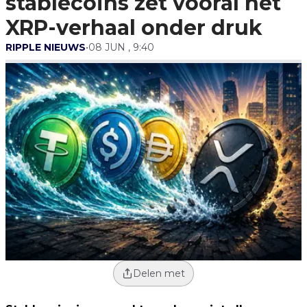
stablecoins zet vooral het
XRP-verhaal onder druk
RIPPLE NIEUWS
•
08 JUN , 9:40
Delen met