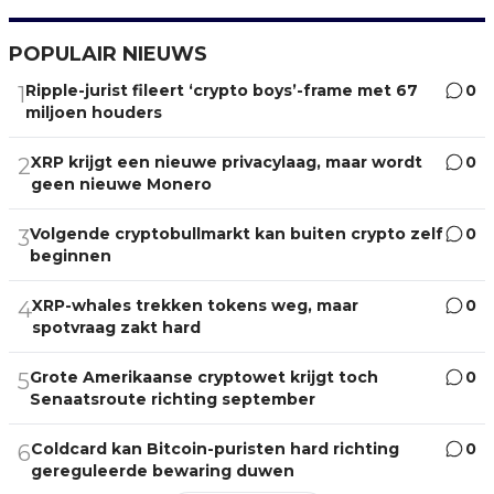
POPULAIR NIEUWS
Ripple-jurist fileert ‘crypto boys’-frame met 67
0
1
miljoen houders
XRP krijgt een nieuwe privacylaag, maar wordt
0
2
geen nieuwe Monero
Volgende cryptobullmarkt kan buiten crypto zelf
0
3
beginnen
XRP-whales trekken tokens weg, maar
0
4
spotvraag zakt hard
Grote Amerikaanse cryptowet krijgt toch
0
5
Senaatsroute richting september
Coldcard kan Bitcoin-puristen hard richting
0
6
gereguleerde bewaring duwen