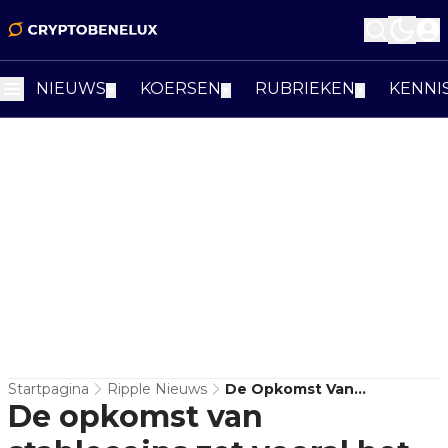
NIEUWS
KOERSEN
RUBRIEKEN
KENNI
▼
▼
▼
Startpagina
Ripple Nieuws
De Opkomst Van
De opkomst van
Stablecoins Zet Vooral Het
XRP-Verhaal Onder Druk