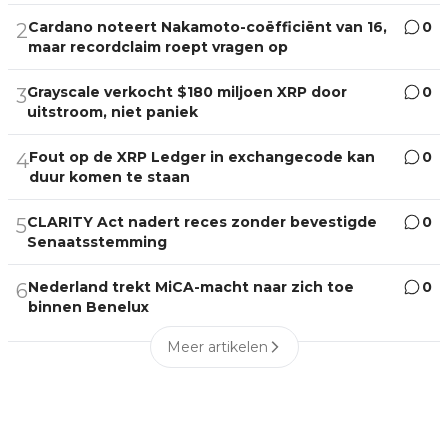
Cardano noteert Nakamoto-coëfficiënt van 16,
0
2
maar recordclaim roept vragen op
Grayscale verkocht $180 miljoen XRP door
0
3
uitstroom, niet paniek
Fout op de XRP Ledger in exchangecode kan
0
4
duur komen te staan
CLARITY Act nadert reces zonder bevestigde
0
5
Senaatsstemming
Nederland trekt MiCA-macht naar zich toe
0
6
binnen Benelux
Meer artikelen