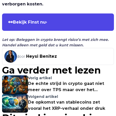
verborgen kosten.
👀
Bekijk Finst nu
›
Let op: Beleggen in crypto brengt risico’s met zich mee.
Handel alleen met geld dat u kunt missen.
Heysi Benitez
door
Ga verder met lezen
Vorig artikel
De echte strijd in crypto gaat niet
meer over TPS maar over het
verdwijnen van de gas-token
Volgend artikel
De opkomst van stablecoins zet
vooral het XRP-verhaal onder druk