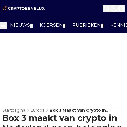
NIEUWS
KOERSEN
RUBRIEKEN
KENNI
▼
▼
▼
Startpagina
Europa
Box 3 Maakt Van Crypto In
Box 3 maakt van crypto in
Nederland Geen Belegging, Maar
Een Liquiditeitsprobleem