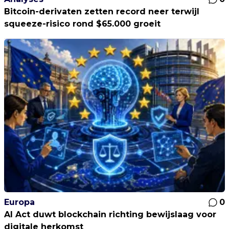
Bitcoin-derivaten zetten record neer terwijl
squeeze-risico rond $65.000 groeit
Europa
0
AI Act duwt blockchain richting bewijslaag voor
digitale herkomst