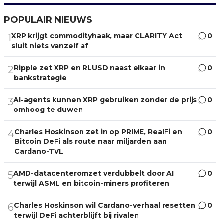
POPULAIR NIEUWS
XRP krijgt commodityhaak, maar CLARITY Act
0
1
sluit niets vanzelf af
Ripple zet XRP en RLUSD naast elkaar in
0
2
bankstrategie
AI-agents kunnen XRP gebruiken zonder de prijs
0
3
omhoog te duwen
Charles Hoskinson zet in op PRIME, RealFi en
0
4
Bitcoin DeFi als route naar miljarden aan
Cardano-TVL
AMD-datacenteromzet verdubbelt door AI
0
5
terwijl ASML en bitcoin-miners profiteren
Charles Hoskinson wil Cardano-verhaal resetten
0
6
terwijl DeFi achterblijft bij rivalen