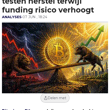
testen herstel terwijl
funding risico verhoogt
ANALYSES
•
07 JUN , 18:24
Delen met