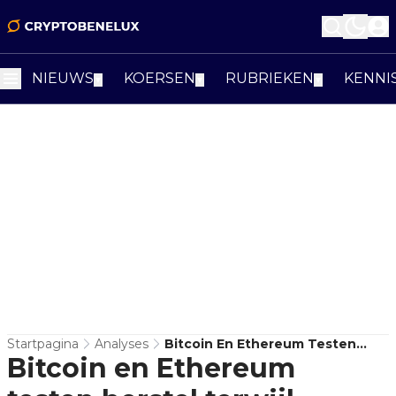
NIEUWS
KOERSEN
RUBRIEKEN
KENNI
▼
▼
▼
Startpagina
Analyses
Bitcoin En Ethereum Testen
Bitcoin en Ethereum
Herstel Terwijl Funding Risico
Verhoogt