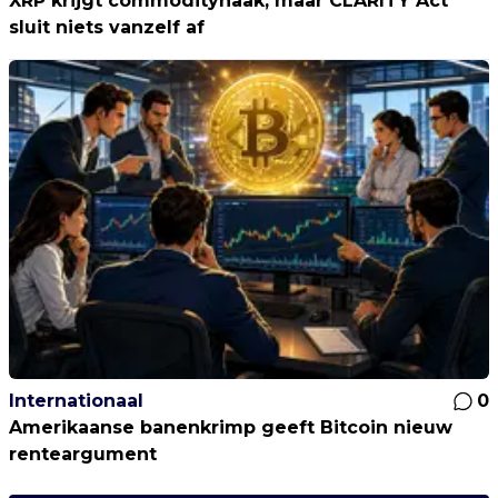
XRP krijgt commodityhaak, maar CLARITY Act
sluit niets vanzelf af
Internationaal
0
Amerikaanse banenkrimp geeft Bitcoin nieuw
renteargument