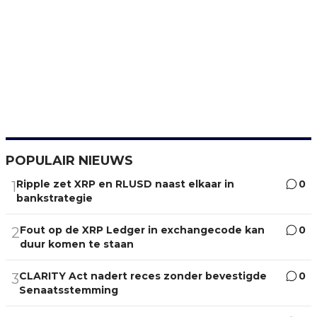
POPULAIR NIEUWS
Ripple zet XRP en RLUSD naast elkaar in
0
1
bankstrategie
Fout op de XRP Ledger in exchangecode kan
0
2
duur komen te staan
CLARITY Act nadert reces zonder bevestigde
0
3
Senaatsstemming