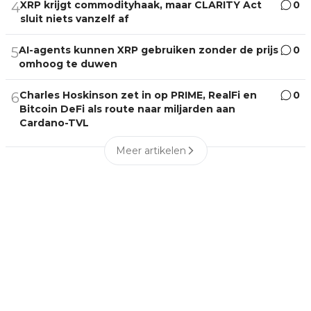
XRP krijgt commodityhaak, maar CLARITY Act
0
4
sluit niets vanzelf af
AI-agents kunnen XRP gebruiken zonder de prijs
0
5
omhoog te duwen
Charles Hoskinson zet in op PRIME, RealFi en
0
6
Bitcoin DeFi als route naar miljarden aan
Cardano-TVL
Meer artikelen