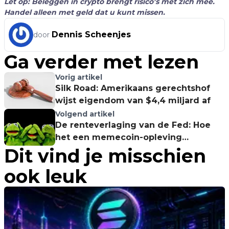
Let op: Beleggen in crypto brengt risico’s met zich mee.
Handel alleen met geld dat u kunt missen.
Dennis Scheenjes
door
Ga verder met lezen
Vorig artikel
Silk Road: Amerikaans gerechtshof
wijst eigendom van $4,4 miljard af
Volgend artikel
De renteverlaging van de Fed: Hoe
het een memecoin-opleving
Dit vind je misschien
aanwakkert
ook leuk