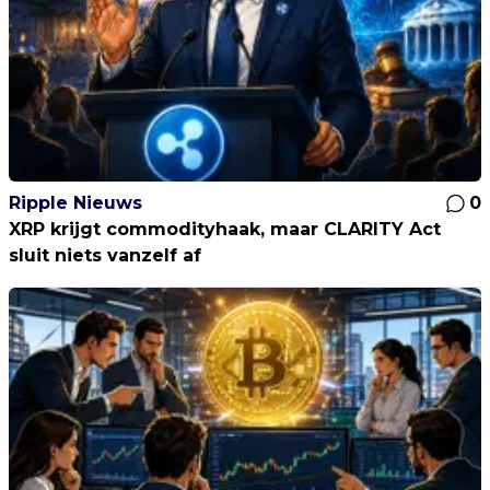
Ripple Nieuws
0
XRP krijgt commodityhaak, maar CLARITY Act
sluit niets vanzelf af