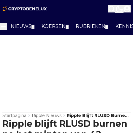
NIEUWS
KOERSEN
RUBRIEKEN
KENNI
▼
▼
▼
Startpagina
Ripple Nieuws
Ripple Blijft RLUSD Burnen
Ripple blijft RLUSD burnen
Na Het Minten Van 42
Miljoen Stablecoins