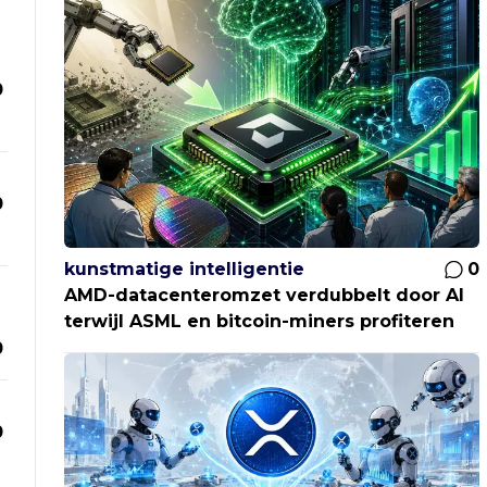
0
0
kunstmatige intelligentie
0
AMD-datacenteromzet verdubbelt door AI
terwijl ASML en bitcoin-miners profiteren
0
0