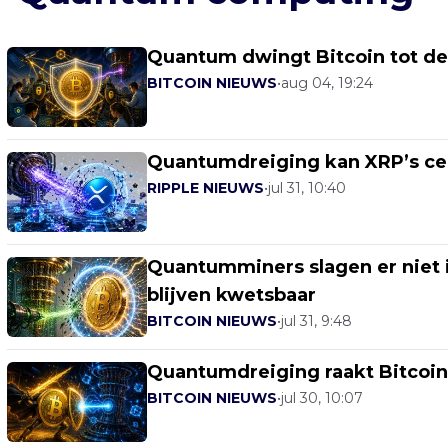
Quantum dwingt Bitcoin tot deb
BITCOIN NIEUWS
•
aug 04, 19:24
Quantumdreiging kan XRP’s cent
RIPPLE NIEUWS
•
jul 31, 10:40
Quantumminers slagen er niet 
blijven kwetsbaar
BITCOIN NIEUWS
•
jul 31, 9:48
Quantumdreiging raakt Bitcoin
BITCOIN NIEUWS
•
jul 30, 10:07