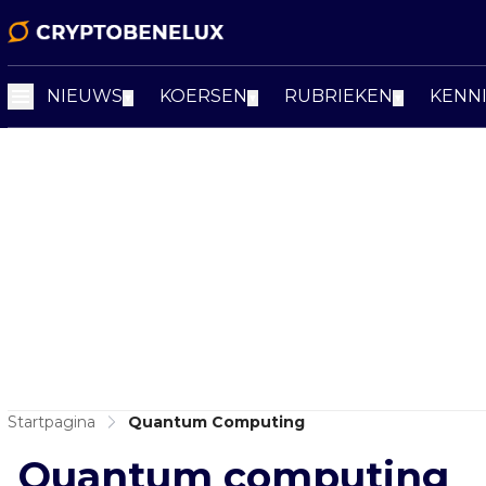
NIEUWS
KOERSEN
RUBRIEKEN
KENN
▼
▼
▼
Startpagina
Quantum Computing
Quantum computing