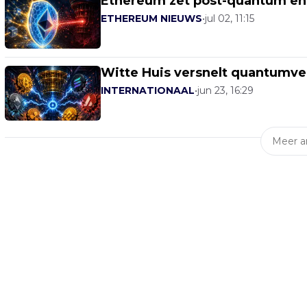
Ethereum zet post-quantum en 
ETHEREUM NIEUWS
•
jul 02, 11:15
Witte Huis versnelt quantumvei
INTERNATIONAAL
•
jun 23, 16:29
Meer ar