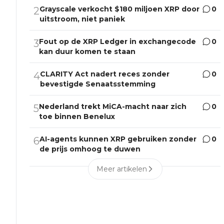
Grayscale verkocht $180 miljoen XRP door
0
2
uitstroom, niet paniek
Fout op de XRP Ledger in exchangecode
0
3
kan duur komen te staan
CLARITY Act nadert reces zonder
0
4
bevestigde Senaatsstemming
Nederland trekt MiCA-macht naar zich
0
5
toe binnen Benelux
AI-agents kunnen XRP gebruiken zonder
0
6
de prijs omhoog te duwen
Meer artikelen