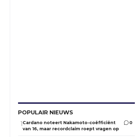
POPULAIR NIEUWS
Cardano noteert Nakamoto-coëfficiënt
0
1
van 16, maar recordclaim roept vragen op