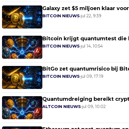
Galaxy zet $5 miljoen klaar voo
BITCOIN NIEUWS
•
jul 22, 9:39
Bitcoin krijgt quantumtest di
BITCOIN NIEUWS
•
jul 14, 10:54
BitGo zet quantumrisico bij Bit
BITCOIN NIEUWS
•
jul 09, 17:19
Quantumdreiging bereikt crypt
ALTCOIN NIEUWS
•
jul 09, 10:02