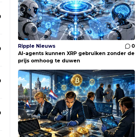
0
Ripple Nieuws
0
0
AI-agents kunnen XRP gebruiken zonder de
prijs omhoog te duwen
0
0