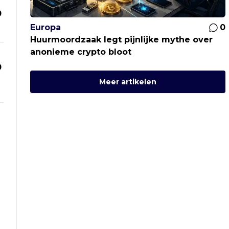
0
Europa
0
Huurmoordzaak legt pijnlijke mythe over
anonieme crypto bloot
0
Meer artikelen