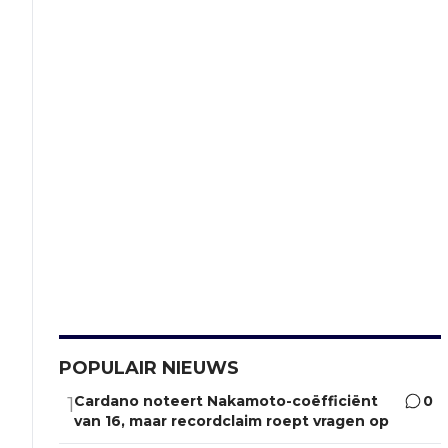
POPULAIR NIEUWS
Cardano noteert Nakamoto-coëfficiënt
0
1
van 16, maar recordclaim roept vragen op