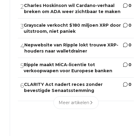
Charles Hoskinson wil Cardano-verhaal
0
2
breken om ADA weer zichtbaar te maken
Grayscale verkocht $180 miljoen XRP door
0
3
uitstroom, niet paniek
Nepwebsite van Ripple lokt trouwe XRP-
0
4
houders naar walletdrainer
Ripple maakt MiCA-licentie tot
0
5
verkoopwapen voor Europese banken
CLARITY Act nadert reces zonder
0
6
bevestigde Senaatsstemming
Meer artikelen