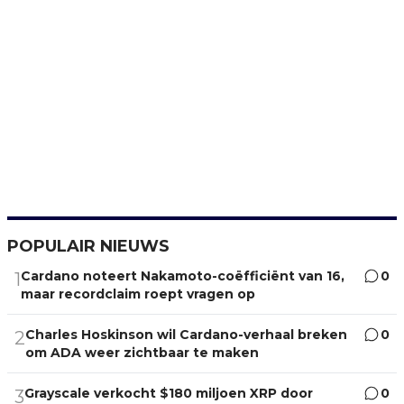
POPULAIR NIEUWS
Cardano noteert Nakamoto-coëfficiënt van 16,
0
1
maar recordclaim roept vragen op
Charles Hoskinson wil Cardano-verhaal breken
0
2
om ADA weer zichtbaar te maken
Grayscale verkocht $180 miljoen XRP door
0
3