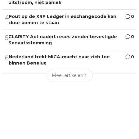
uitstroom, niet paniek
Fout op de XRP Ledger in exchangecode kan
0
4
duur komen te staan
CLARITY Act nadert reces zonder bevestigde
0
5
Senaatsstemming
Nederland trekt MiCA-macht naar zich toe
0
6
binnen Benelux
Meer artikelen