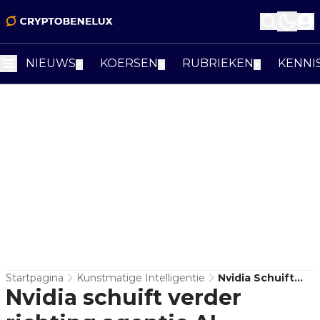
NIEUWS
KOERSEN
RUBRIEKEN
KENNI
▼
▼
▼
Startpagina
Kunstmatige Intelligentie
Nvidia Schuift
Nvidia schuift verder
Verder Richting
Agentic AI-