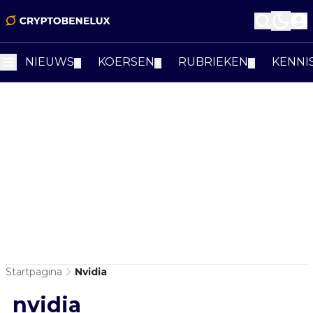
NIEUWS
KOERSEN
RUBRIEKEN
KENNI
▼
▼
▼
Startpagina
Nvidia
nvidia