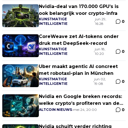
Nvidia-deal van 170.000 GPU’s is
ook belangrijk voor crypto-infra
KUNSTMATIGE
jun 29,
0
•
INTELLIGENTIE
16:28
CoreWeave zet AI-tokens onder
druk met DeepSeek-record
KUNSTMATIGE
jun 18,
0
•
INTELLIGENTIE
10:20
Uber maakt agentic AI concreet
met robotaxi-plan in München
KUNSTMATIGE
jun 02,
0
•
INTELLIGENTIE
19:08
Nvidia en Google breken records:
welke crypto’s profiteren van de
0
AI-infrastructuurstrijd?
ALTCOIN NIEUWS
•
mei 24, 20:00
Nvidia schuift verder richting