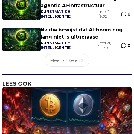
agentic AI-infrastructuur
KUNSTMATIGE
mei 24,
0
•
INTELLIGENTIE
9:32
Nvidia bewijst dat AI-boom nog
lang niet is uitgeraasd
KUNSTMATIGE
mei 21,
0
•
INTELLIGENTIE
12:48
Meer artikelen
LEES OOK