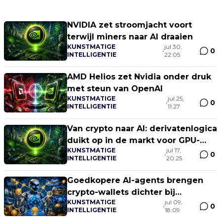
NVIDIA zet stroomjacht voort
terwijl miners naar AI draaien
KUNSTMATIGE
jul 30,
0
•
INTELLIGENTIE
22:05
AMD Helios zet Nvidia onder druk
met steun van OpenAI
KUNSTMATIGE
jul 25,
0
•
INTELLIGENTIE
11:27
Van crypto naar AI: derivatenlogica
duikt op in de markt voor GPU-
KUNSTMATIGE
jul 17,
capaciteit
0
•
INTELLIGENTIE
20:25
Goedkopere AI-agents brengen
crypto-wallets dichter bij
KUNSTMATIGE
jul 09,
automatisering
0
•
INTELLIGENTIE
18:09