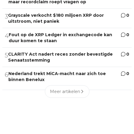
maar recordclaim roept vragen op
Grayscale verkocht $180 miljoen XRP door
0
3
uitstroom, niet paniek
Fout op de XRP Ledger in exchangecode kan
0
4
duur komen te staan
CLARITY Act nadert reces zonder bevestigde
0
5
Senaatsstemming
Nederland trekt MiCA-macht naar zich toe
0
6
binnen Benelux
Meer artikelen