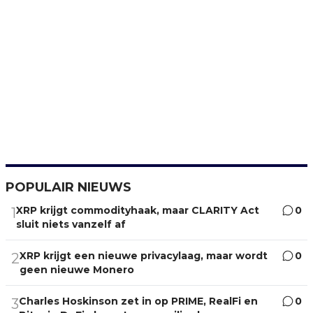
POPULAIR NIEUWS
XRP krijgt commodityhaak, maar CLARITY Act
0
1
sluit niets vanzelf af
XRP krijgt een nieuwe privacylaag, maar wordt
0
2
geen nieuwe Monero
Charles Hoskinson zet in op PRIME, RealFi en
0
3