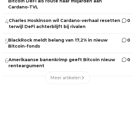
Bitcoin DeFi als route naar miljarden aan
Cardano-TVL
Charles Hoskinson wil Cardano-verhaal resetten
0
4
terwijl DeFi achterblijft bij rivalen
BlackRock meldt belang van 17,2% in nieuw
0
5
Bitcoin-fonds
Amerikaanse banenkrimp geeft Bitcoin nieuw
0
6
renteargument
Meer artikelen