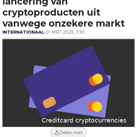
lancering van
Vanwege Onzekere Markt
cryptoproducten uit
vanwege onzekere markt
INTERNATIONAAL
•
01 MRT 2023, 7:30
Delen met