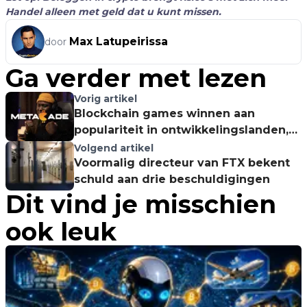
Handel alleen met geld dat u kunt missen.
Max Latupeirissa
door
Ga verder met lezen
Vorig artikel
Blockchain games winnen aan
populariteit in ontwikkelingslanden,
wat Metacade een groot voordeel
Volgend artikel
geeft
Voormalig directeur van FTX bekent
schuld aan drie beschuldigingen
Dit vind je misschien
ook leuk