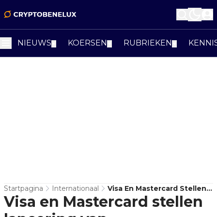
NIEUWS
KOERSEN
RUBRIEKEN
KENNI
▼
▼
▼
Startpagina
Internationaal
Visa En Mastercard Stellen
Visa en Mastercard stellen
Lancering Van
Cryptoproducten Uit