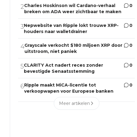
Charles Hoskinson wil Cardano-verhaal
0
2
breken om ADA weer zichtbaar te maken
Nepwebsite van Ripple lokt trouwe XRP-
0
3
houders naar walletdrainer
Grayscale verkocht $180 miljoen XRP door
0
4
uitstroom, niet paniek
CLARITY Act nadert reces zonder
0
5
bevestigde Senaatsstemming
Ripple maakt MiCA-licentie tot
0
6
verkoopwapen voor Europese banken
Meer artikelen