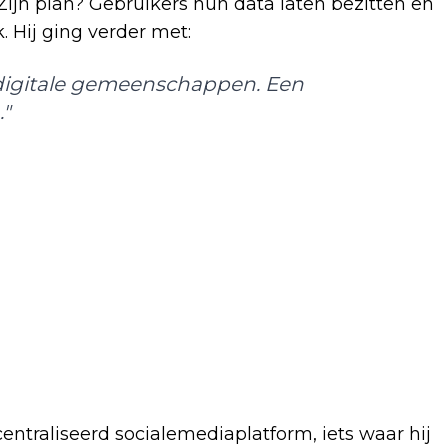
Zijn plan? Gebruikers hun data laten bezitten en
 Hij ging verder met:
 digitale gemeenschappen. Een
"
centraliseerd socialemediaplatform, iets waar hij