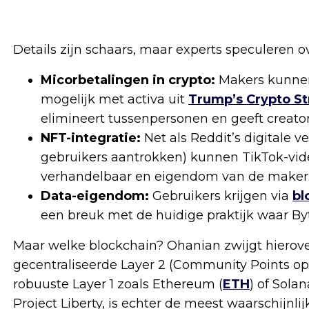
Details zijn schaars, maar experts speculeren 
Micorbetalingen in crypto:
Makers kunnen 
mogelijk met activa uit
Trump’s Crypto St
elimineert tussenpersonen en geeft creators
NFT-integratie:
Net als Reddit’s digitale 
gebruikers aantrokken) kunnen TikTok-vide
verhandelbaar en eigendom van de maker
Data-eigendom:
Gebruikers krijgen via
bl
een breuk met de huidige praktijk waar By
Maar welke blockchain? Ohanian zwijgt hierove
gecentraliseerde Layer 2 (Community Points op 
robuuste Layer 1 zoals Ethereum (
ETH
) of Solan
Project Liberty, is echter de meest waarschijnli