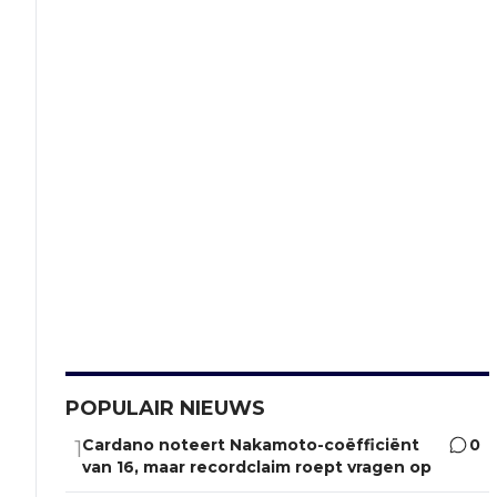
POPULAIR NIEUWS
Cardano noteert Nakamoto-coëfficiënt
0
1
van 16, maar recordclaim roept vragen op