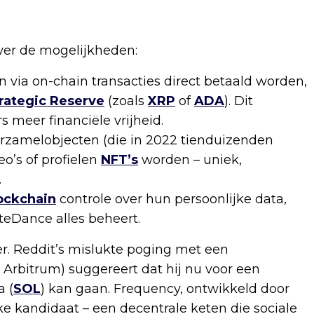
over de mogelijkheden:
via on-chain transacties direct betaald worden,
rategic Reserve
(zoals
XRP
of
ADA
). Dit
 meer financiële vrijheid.
verzamelobjecten (die in 2022 tienduizenden
o’s of profielen
NFT’s
worden – uniek,
.
ockchain
controle over hun persoonlijke data,
teDance alles beheert.
r. Reddit’s mislukte poging met een
Arbitrum) suggereert dat hij nu voor een
a (
SOL
) kan gaan. Frequency, ontwikkeld door
jke kandidaat – een decentrale keten die sociale