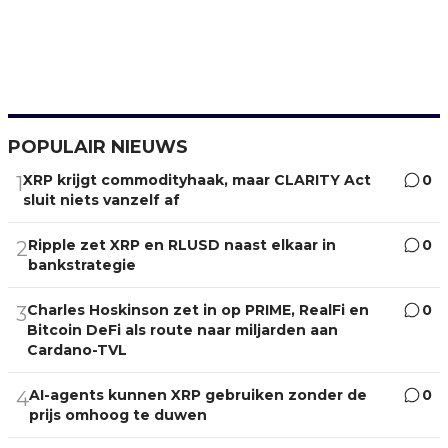
POPULAIR NIEUWS
XRP krijgt commodityhaak, maar CLARITY Act
0
1
sluit niets vanzelf af
Ripple zet XRP en RLUSD naast elkaar in
0
2
bankstrategie
Charles Hoskinson zet in op PRIME, RealFi en
0
3
Bitcoin DeFi als route naar miljarden aan
Cardano-TVL
AI-agents kunnen XRP gebruiken zonder de
0
4
prijs omhoog te duwen