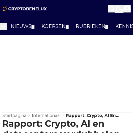
NIEUWS
KOERSEN
RUBRIEKEN
KENNI
▼
▼
▼
Startpagina
Internationaal
Rapport: Crypto, AI En
Rapport: Crypto, AI en
Datacenters Verdubbelen
Energievraag 2026