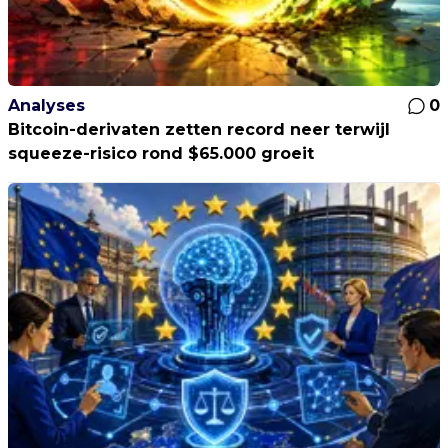
Analyses
0
Bitcoin-derivaten zetten record neer terwijl
squeeze-risico rond $65.000 groeit