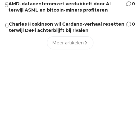
AMD-datacenteromzet verdubbelt door AI
0
5
terwijl ASML en bitcoin-miners profiteren
Charles Hoskinson wil Cardano-verhaal resetten
0
6
terwijl DeFi achterblijft bij rivalen
Meer artikelen