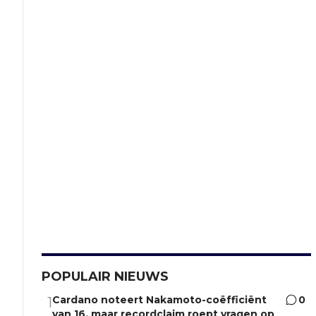
POPULAIR NIEUWS
Cardano noteert Nakamoto-coëfficiënt
0
1
van 16, maar recordclaim roept vragen op