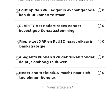
Fout op de XRP Ledger in exchangecode
0
2
kan duur komen te staan
CLARITY Act nadert reces zonder
0
3
bevestigde Senaatsstemming
Ripple zet XRP en RLUSD naast elkaar in
0
4
bankstrategie
AI-agents kunnen XRP gebruiken zonder
0
5
de prijs omhoog te duwen
Nederland trekt MiCA-macht naar zich
0
6
toe binnen Benelux
Meer artikelen