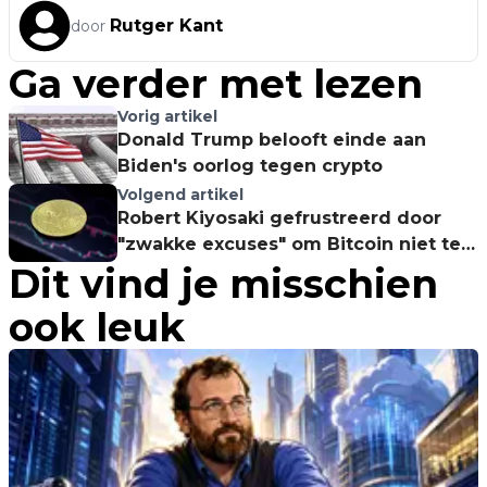
Rutger Kant
door
Ga verder met lezen
Vorig artikel
Donald Trump belooft einde aan
Biden's oorlog tegen crypto
Volgend artikel
Robert Kiyosaki gefrustreerd door
"zwakke excuses" om Bitcoin niet te
Dit vind je misschien
kopen – Voorziet aanzienlijke
prijsstijging
ook leuk