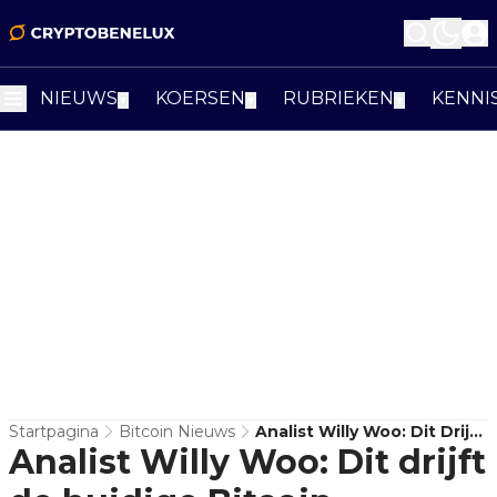
NIEUWS
KOERSEN
RUBRIEKEN
KENNI
▼
▼
▼
Startpagina
Bitcoin Nieuws
Analist Willy Woo: Dit Drijft
Analist Willy Woo: Dit drijft
De Huidige Bitcoin
Correctie