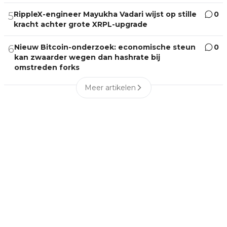
RippleX-engineer Mayukha Vadari wijst op stille
0
5
kracht achter grote XRPL-upgrade
Nieuw Bitcoin-onderzoek: economische steun
0
6
kan zwaarder wegen dan hashrate bij
omstreden forks
Meer artikelen