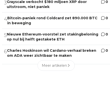
Grayscale verkocht $180 miljoen XRP door
0
3
uitstroom, niet paniek
Bitcoin-paniek rond Coldcard zet 890.000 BTC
0
4
in beweging
Nieuwe Ethereum-voorstel zet stakingbeloning
0
5
op nul bij helft gestakete ETH
Charles Hoskinson wil Cardano-verhaal breken
0
6
om ADA weer zichtbaar te maken
Meer artikelen