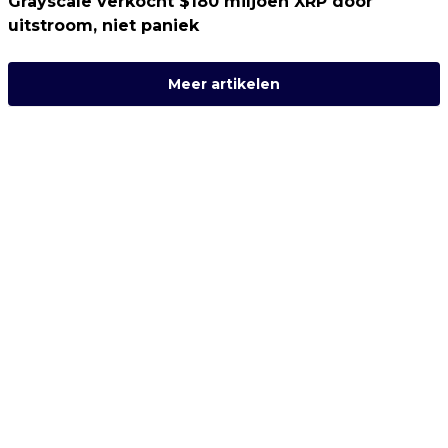
Grayscale verkocht $180 miljoen XRP door
uitstroom, niet paniek
Meer artikelen