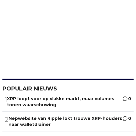
POPULAIR NIEUWS
XRP loopt voor op vlakke markt, maar volumes
0
1
tonen waarschuwing
Nepwebsite van Ripple lokt trouwe XRP-houders
0
2
naar walletdrainer