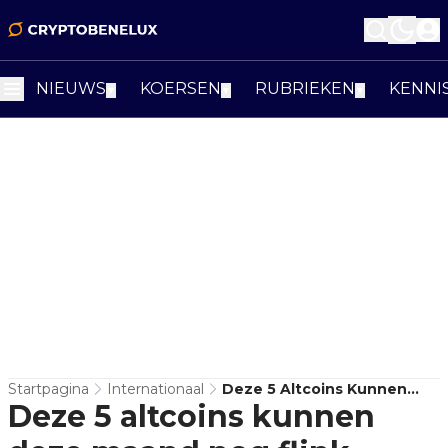
NIEUWS
KOERSEN
RUBRIEKEN
KENNI
▼
▼
▼
Startpagina
Internationaal
Deze 5 Altcoins Kunnen
Deze 5 altcoins kunnen
Deze Maand Nog Flink
Stijgen, Volgens Lark Davis