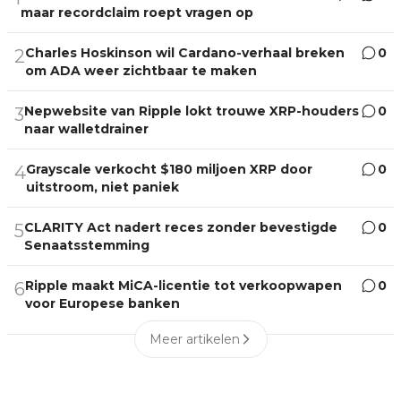
maar recordclaim roept vragen op
Charles Hoskinson wil Cardano-verhaal breken
0
2
om ADA weer zichtbaar te maken
Nepwebsite van Ripple lokt trouwe XRP-houders
0
3
naar walletdrainer
Grayscale verkocht $180 miljoen XRP door
0
4
uitstroom, niet paniek
CLARITY Act nadert reces zonder bevestigde
0
5
Senaatsstemming
Ripple maakt MiCA-licentie tot verkoopwapen
0
6
voor Europese banken
Meer artikelen