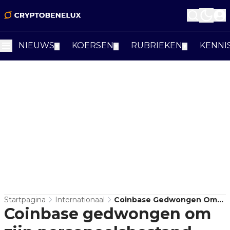
NIEUWS
KOERSEN
RUBRIEKEN
KENNI
▼
▼
▼
Startpagina
Internationaal
Coinbase Gedwongen Om
Coinbase gedwongen om
Zijn Personeelsbestand Met
25% Te Verlagen