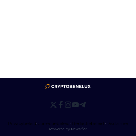
Privacybeleid
•
Correctiebeleid
•
Redactiebeleid
•
Disclaimer
Powered by Newsifier