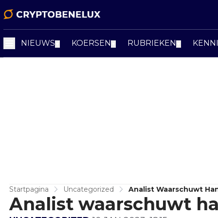
NIEUWS
KOERSEN
RUBRIEKEN
KENN
▼
▼
▼
Startpagina
Uncategorized
Analist Waarschuwt Han
Analist waarschuwt ha