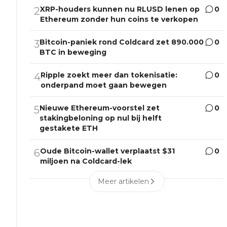
XRP-houders kunnen nu RLUSD lenen op
0
2
Ethereum zonder hun coins te verkopen
Bitcoin-paniek rond Coldcard zet 890.000
0
3
BTC in beweging
Ripple zoekt meer dan tokenisatie:
0
4
onderpand moet gaan bewegen
Nieuwe Ethereum-voorstel zet
0
5
stakingbeloning op nul bij helft
gestakete ETH
Oude Bitcoin-wallet verplaatst $31
0
6
miljoen na Coldcard-lek
Meer artikelen