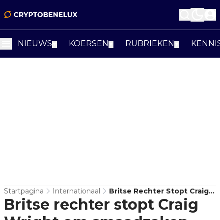
NIEUWS
KOERSEN
RUBRIEKEN
KENNI
▼
▼
▼
Startpagina
Internationaal
Britse Rechter Stopt Craig
Britse rechter stopt Craig
Wright Om Smaadzaken
Aan Te Spannen