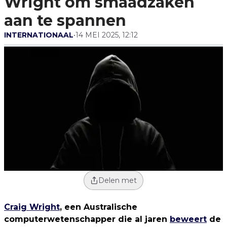
Wright om smaadzaken
aan te spannen
INTERNATIONAAL
•
14 MEI 2025, 12:12
Delen met
Craig Wright
, een Australische
computerwetenschapper die al jaren
beweert
de