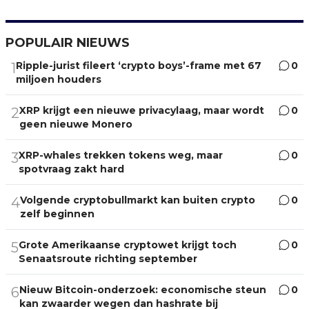
POPULAIR NIEUWS
Ripple-jurist fileert ‘crypto boys’-frame met 67
0
1
miljoen houders
XRP krijgt een nieuwe privacylaag, maar wordt
0
2
geen nieuwe Monero
XRP-whales trekken tokens weg, maar
0
3
spotvraag zakt hard
Volgende cryptobullmarkt kan buiten crypto
0
4
zelf beginnen
Grote Amerikaanse cryptowet krijgt toch
0
5
Senaatsroute richting september
Nieuw Bitcoin-onderzoek: economische steun
0
6
kan zwaarder wegen dan hashrate bij