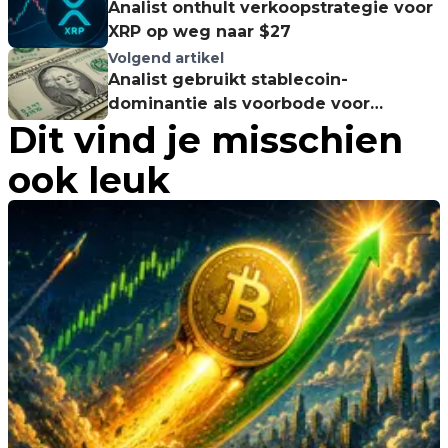
Analist onthult verkoopstrategie voor
XRP op weg naar $27
Volgend artikel
Analist gebruikt stablecoin-
dominantie als voorbode voor
Dit vind je misschien
Bitcoin's trendomkering
ook leuk