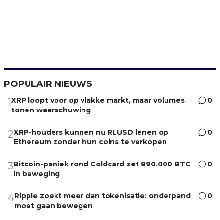
POPULAIR NIEUWS
XRP loopt voor op vlakke markt, maar volumes
0
1
tonen waarschuwing
XRP-houders kunnen nu RLUSD lenen op
0
2
Ethereum zonder hun coins te verkopen
Bitcoin-paniek rond Coldcard zet 890.000 BTC
0
3
in beweging
Ripple zoekt meer dan tokenisatie: onderpand
0
4
moet gaan bewegen