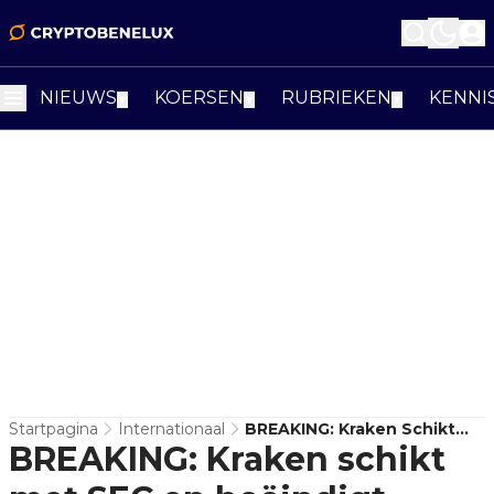
NIEUWS
KOERSEN
RUBRIEKEN
KENNI
▼
▼
▼
Startpagina
Internationaal
BREAKING: Kraken Schikt
BREAKING: Kraken schikt
Met SEC En Beëindigt
Stakingdienst