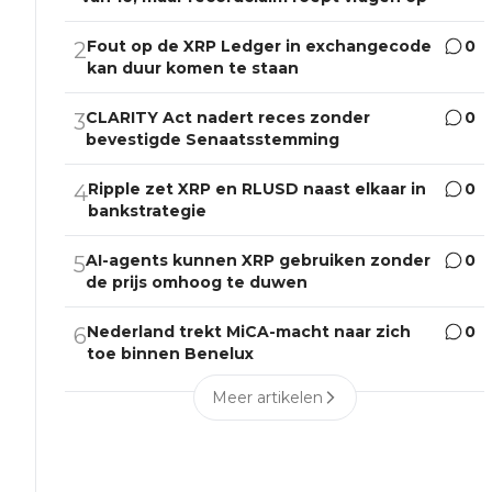
Fout op de XRP Ledger in exchangecode
0
2
kan duur komen te staan
CLARITY Act nadert reces zonder
0
3
bevestigde Senaatsstemming
Ripple zet XRP en RLUSD naast elkaar in
0
4
bankstrategie
AI-agents kunnen XRP gebruiken zonder
0
5
de prijs omhoog te duwen
Nederland trekt MiCA-macht naar zich
0
6
toe binnen Benelux
Meer artikelen