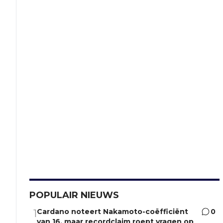
POPULAIR NIEUWS
Cardano noteert Nakamoto-coëfficiënt
0
1
van 16, maar recordclaim roept vragen op