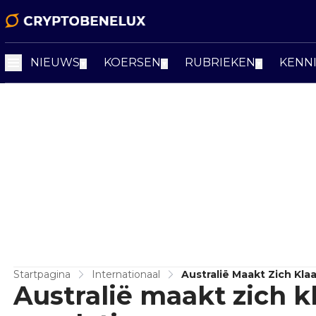
NIEUWS
KOERSEN
RUBRIEKEN
KENN
▼
▼
▼
Startpagina
Internationaal
Australië Maakt Zich Kla
Australië maakt zich k