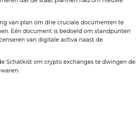
emeren dat de staat plannen had om nieuwe
ring van plan om drie cruciale documenten te
ormen. Eén document is bedoeld om standpunten
icenseren van digitale activa naast de
e Schatkist om crypto exchanges te dwingen de
ewaren.