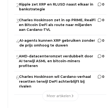
Ripple zet XRP en RLUSD naast elkaar in
0
2
bankstrategie
Charles Hoskinson zet in op PRIME, RealFi
0
3
en Bitcoin DeFi als route naar miljarden
aan Cardano-TVL
AI-agents kunnen XRP gebruiken zonder
0
4
de prijs omhoog te duwen
AMD-datacenteromzet verdubbelt door
0
5
AI terwijl ASML en bitcoin-miners
profiteren
Charles Hoskinson wil Cardano-verhaal
0
6
resetten terwijl DeFi achterblijft bij
rivalen
Meer artikelen