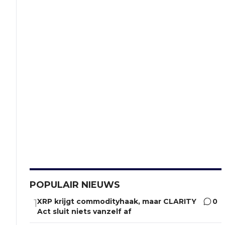
POPULAIR NIEUWS
XRP krijgt commodityhaak, maar CLARITY
0
1
Act sluit niets vanzelf af