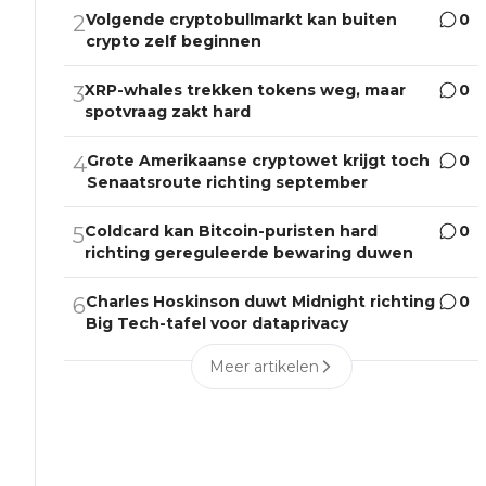
Volgende cryptobullmarkt kan buiten
0
2
crypto zelf beginnen
XRP-whales trekken tokens weg, maar
0
3
spotvraag zakt hard
Grote Amerikaanse cryptowet krijgt toch
0
4
Senaatsroute richting september
Coldcard kan Bitcoin-puristen hard
0
5
richting gereguleerde bewaring duwen
Charles Hoskinson duwt Midnight richting
0
6
Big Tech-tafel voor dataprivacy
Meer artikelen