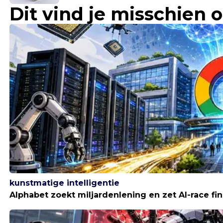
Dit vind je misschien 
Hoe gaat Bitcoin reageren?
kunstmatige intelligentie
Alphabet zoekt miljardenlening en zet AI-race fi