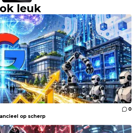
ook leuk
van antitrustonderzoek
0
nancieel op scherp