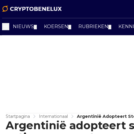
NIEUWS
KOERSEN
RUBRIEKEN
KENN
▼
▼
▼
Startpagina
Internationaal
Argentinië Adopteert St
Argentinië adopteert s