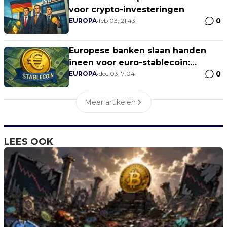
voor crypto-investeringen
0
EUROPA
•
feb 03, 21:43
Europese banken slaan handen
ineen voor euro-stablecoin:
0
Nederlandse Qivalis mikt op
EUROPA
•
dec 03, 7:04
lancering in 2026
Meer artikelen
LEES OOK