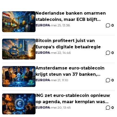
Nederlandse banken omarmen
stablecoins, maar ECB blijft
0
sceptisch
EUROPA
•
mei 25, 13:38
Bitcoin profiteert juist van
Europa’s digitale betaalregie
0
EUROPA
•
mei 22, 14:46
Amsterdamse euro-stablecoin
krijgt steun van 37 banken,
0
waaronder ABN AMRO, Rabobank
EUROPA
•
mei 21, 11:10
en ING
ING zet euro-stablecoin opnieuw
op agenda, maar kernplan was
0
bekend
EUROPA
•
mei 20, 13:45