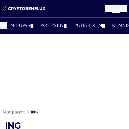
NIEUWS
KOERSEN
RUBRIEKEN
KENNI
▼
▼
▼
Startpagina
ING
ING