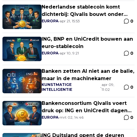
Nederlandse stablecoin komt
dichterbij: Qivalis bouwt onder
0
DNB-toezicht
EUROPA
•
apr 21, 15:53
ING, BNP en UniCredit bouwen aan
euro-stablecoin
0
EUROPA
•
apr 10, 9:21
Banken zetten AI niet aan de balie,
maar in de machinekamer
KUNSTMATIGE
apr 09,
0
•
INTELLIGENTIE
11:02
Bankenconsortium Qivalis voert
druk op: ING en UniCredit dagen
0
USDT uit met nieuwe Euro-
EUROPA
•
mrt 02, 14:46
stablecoin
ING Duitsland opent de deuren