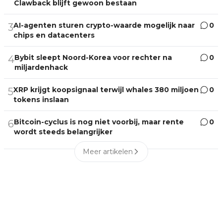
Clawback blijft gewoon bestaan
AI-agenten sturen crypto-waarde mogelijk naar
0
3
chips en datacenters
Bybit sleept Noord-Korea voor rechter na
0
4
miljardenhack
XRP krijgt koopsignaal terwijl whales 380 miljoen
0
5
tokens inslaan
Bitcoin-cyclus is nog niet voorbij, maar rente
0
6
wordt steeds belangrijker
Meer artikelen