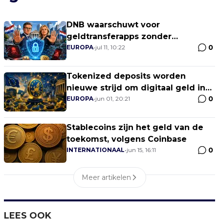
DNB waarschuwt voor
geldtransferapps zonder
0
vergunning
EUROPA
•
jul 11, 10:22
Tokenized deposits worden
nieuwe strijd om digitaal geld in
0
Europa
EUROPA
•
jun 01, 20:21
Stablecoins zijn het geld van de
toekomst, volgens Coinbase
0
INTERNATIONAAL
•
jun 15, 16:11
Meer artikelen
LEES OOK