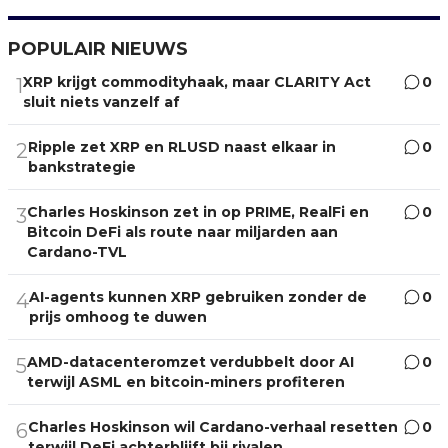
POPULAIR NIEUWS
XRP krijgt commodityhaak, maar CLARITY Act
0
1
sluit niets vanzelf af
Ripple zet XRP en RLUSD naast elkaar in
0
2
bankstrategie
Charles Hoskinson zet in op PRIME, RealFi en
0
3
Bitcoin DeFi als route naar miljarden aan
Cardano-TVL
AI-agents kunnen XRP gebruiken zonder de
0
4
prijs omhoog te duwen
AMD-datacenteromzet verdubbelt door AI
0
5
terwijl ASML en bitcoin-miners profiteren
Charles Hoskinson wil Cardano-verhaal resetten
0
6
terwijl DeFi achterblijft bij rivalen