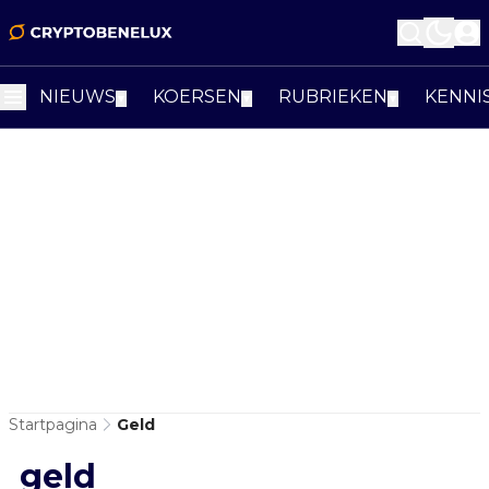
NIEUWS
KOERSEN
RUBRIEKEN
KENNI
▼
▼
▼
Startpagina
Geld
geld