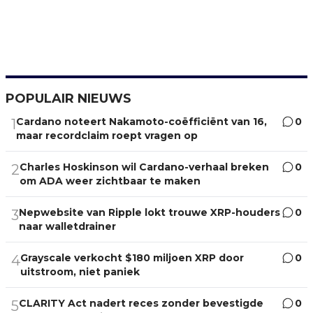
POPULAIR NIEUWS
Cardano noteert Nakamoto-coëfficiënt van 16,
0
1
maar recordclaim roept vragen op
Charles Hoskinson wil Cardano-verhaal breken
0
2
om ADA weer zichtbaar te maken
Nepwebsite van Ripple lokt trouwe XRP-houders
0
3
naar walletdrainer
Grayscale verkocht $180 miljoen XRP door
0
4
uitstroom, niet paniek
CLARITY Act nadert reces zonder bevestigde
0
5