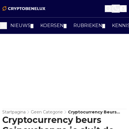
NIEUWS
KOERSEN
RUBRIEKEN
KENNI
▼
▼
▼
Startpagina
Geen Categorie
Cryptocurrency Beurs
Cryptocurrency beurs
Coinexchange.io Sluit De
Deuren