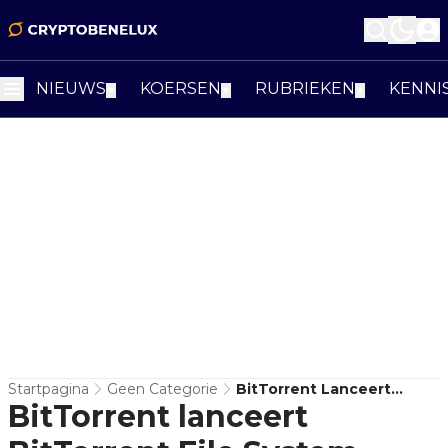
NIEUWS
KOERSEN
RUBRIEKEN
KENNI
▼
▼
▼
Startpagina
Geen Categorie
BitTorrent Lanceert
BitTorrent lanceert
BitTorrent File System