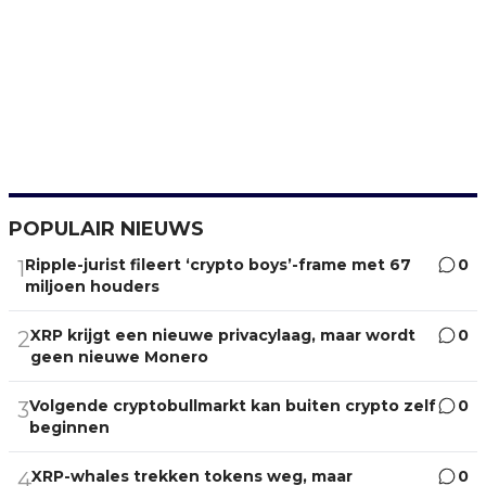
POPULAIR NIEUWS
Ripple-jurist fileert ‘crypto boys’-frame met 67
0
1
miljoen houders
XRP krijgt een nieuwe privacylaag, maar wordt
0
2
geen nieuwe Monero
Volgende cryptobullmarkt kan buiten crypto zelf
0
3
beginnen
XRP-whales trekken tokens weg, maar
0
4