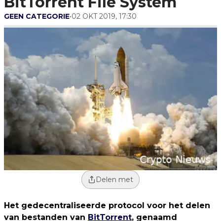
BitTorrent File System
GEEN CATEGORIE
•
02 OKT 2019, 17:30
Delen met
Het gedecentraliseerde protocol voor het delen
van bestanden van
BitTorrent
, genaamd