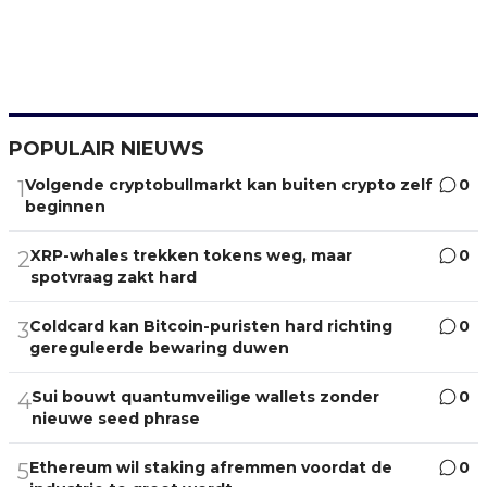
POPULAIR NIEUWS
Volgende cryptobullmarkt kan buiten crypto zelf
0
1
beginnen
XRP-whales trekken tokens weg, maar
0
2
spotvraag zakt hard
Coldcard kan Bitcoin-puristen hard richting
0
3
gereguleerde bewaring duwen
Sui bouwt quantumveilige wallets zonder
0
4
nieuwe seed phrase
Ethereum wil staking afremmen voordat de
0
5