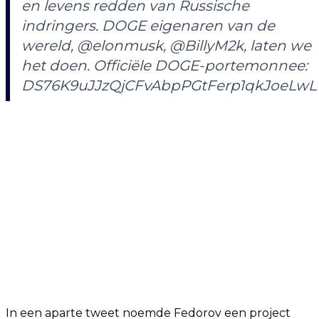
en levens redden van Russische
indringers. DOGE eigenaren van de
wereld, @elonmusk, @BillyM2k, laten we
het doen. Officiële DOGE-portemonnee:
DS76K9uJJzQjCFvAbpPGtFerp1qkJoeLwL
In een aparte tweet noemde Fedorov een project