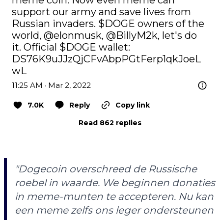
meme coin. Now even meme can 
support our army and save lives from 
Russian invaders. 
$DOGE
 owners of the 
world, 
@elonmusk
, 
@BillyM2k
, let's do 
it. Official 
$DOGE
 wallet: 
DS76K9uJJzQjCFvAbpPGtFerp1qkJoeL
wL
11:25 AM · Mar 2, 2022
7.0K
Reply
Copy link
Read 862 replies
"Dogecoin overschreed de Russische
roebel in waarde. We beginnen donaties
in meme-munten te accepteren. Nu kan
een meme zelfs ons leger ondersteunen