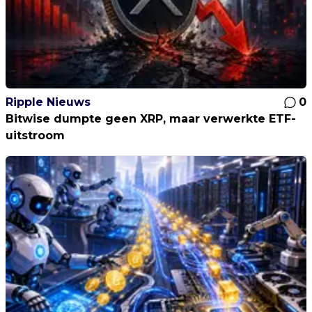
Ripple Nieuws
0
Bitwise dumpte geen XRP, maar verwerkte ETF-
uitstroom