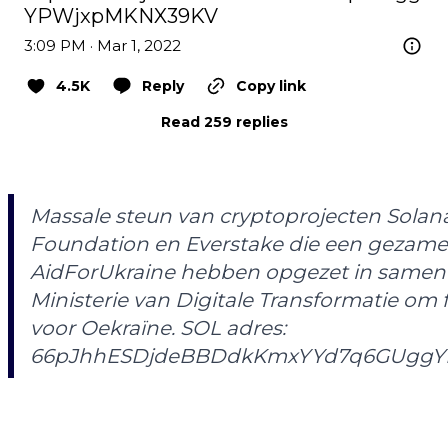
YPWjxpMKNX39KV
3:09 PM · Mar 1, 2022
4.5K
Reply
Copy link
Read 259 replies
Massale steun van cryptoprojecten Solana
Foundation en Everstake die een gezamenli
AidForUkraine hebben opgezet in samen
Ministerie van Digitale Transformatie om
voor Oekraïne. SOL adres:
66pJhhESDjdeBBDdkKmxYYd7q6GUggY