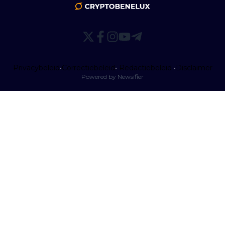
Privacybeleid
•
Correctiebeleid
•
Redactiebeleid
•
Disclaimer
Powered by Newsifier