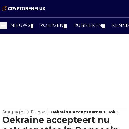
NIEUWS
KOERSEN
RUBRIEKEN
KENNI
▼
▼
▼
Startpagina
Europa
Oekraïne Accepteert Nu Ook
Oekraïne accepteert nu
Donaties In Dogecoin En Solana