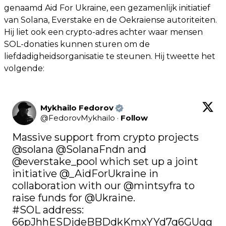
genaamd Aid For Ukraine, een gezamenlijk initiatief
van Solana, Everstake en de Oekraïense autoriteiten.
Hij liet ook een crypto-adres achter waar mensen
SOL-donaties kunnen sturen om de
liefdadigheidsorganisatie te steunen. Hij tweette het
volgende:
Mykhailo Fedorov
@
FedorovMykhailo
·
Follow
Massive support from crypto projects 
@solana
@SolanaFndn
 and 
@everstake_pool
 which set up a joint 
initiative 
@_AidForUkraine
 in 
collaboration with our 
@mintsyfra
 to 
raise funds for 
@Ukraine
#SOL
 address:     

66pJhhESDjdeBBDdkKmxYYd7q6GUgg