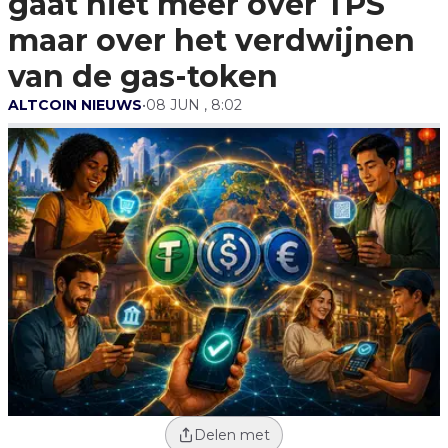
gaat niet meer over TPS
Van De Gas-Token
maar over het verdwijnen
van de gas-token
ALTCOIN NIEUWS
•
08 JUN , 8:02
Delen met