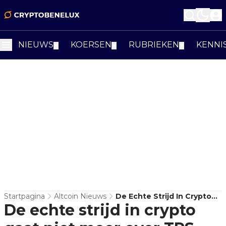
NIEUWS
KOERSEN
RUBRIEKEN
KENNI
▼
▼
▼
Startpagina
Altcoin Nieuws
De Echte Strijd In Crypto
De echte strijd in crypto
Gaat Niet Meer Over TPS
Maar Over Het Verdwijnen