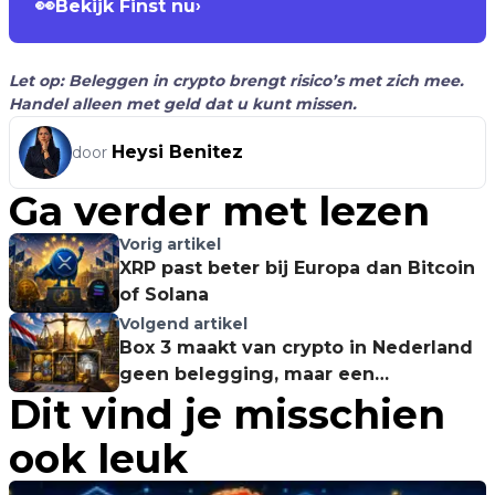
👀
Bekijk Finst nu
›
Let op: Beleggen in crypto brengt risico’s met zich mee.
Handel alleen met geld dat u kunt missen.
Heysi Benitez
door
Ga verder met lezen
Vorig artikel
XRP past beter bij Europa dan Bitcoin
of Solana
Volgend artikel
Box 3 maakt van crypto in Nederland
geen belegging, maar een
Dit vind je misschien
liquiditeitsprobleem
ook leuk