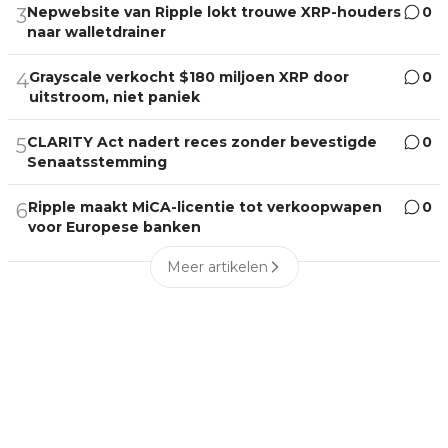
Nepwebsite van Ripple lokt trouwe XRP-houders
0
3
naar walletdrainer
Grayscale verkocht $180 miljoen XRP door
0
4
uitstroom, niet paniek
CLARITY Act nadert reces zonder bevestigde
0
5
Senaatsstemming
Ripple maakt MiCA-licentie tot verkoopwapen
0
6
voor Europese banken
Meer artikelen