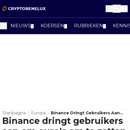
NIEUWS
KOERSEN
RUBRIEKEN
KENNI
▼
▼
▼
Startpagina
Europa
Binance Dringt Gebruikers Aan
Binance dringt gebruikers
Om Euro's Om Te Zetten In USDT