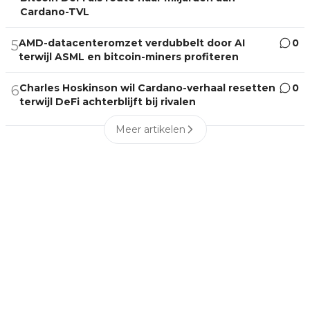
Cardano-TVL
AMD-datacenteromzet verdubbelt door AI
0
5
terwijl ASML en bitcoin-miners profiteren
Charles Hoskinson wil Cardano-verhaal resetten
0
6
terwijl DeFi achterblijft bij rivalen
Meer artikelen