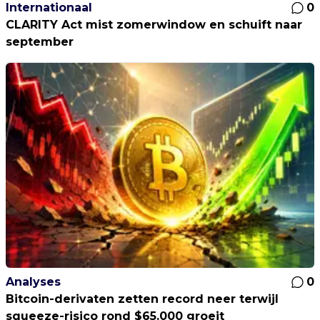
Internationaal
0
CLARITY Act mist zomerwindow en schuift naar
september
Analyses
0
Bitcoin-derivaten zetten record neer terwijl
squeeze-risico rond $65.000 groeit