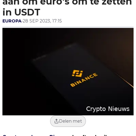
aan om euro's om te zetten
in USDT
EUROPA
•
28 SEP 2023, 17:15
Delen met