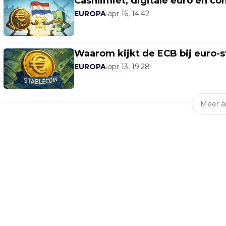
Cashlimiet, digitale euro en co
EUROPA
•
apr 16, 14:42
Waarom kijkt de ECB bij euro-s
EUROPA
•
apr 13, 19:28
Meer ar