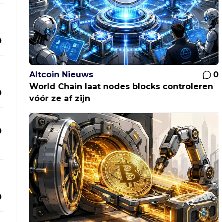
0
Altcoin Nieuws
0
World Chain laat nodes blocks controleren
0
vóór ze af zijn
0
0