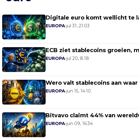
Digitale euro komt wellicht te 
EUROPA
•
jul 31, 21:03
ECB ziet stablecoins groeien, m
EUROPA
•
jul 20, 8:18
Wero valt stablecoins aan waar
EUROPA
•
jun 15, 14:10
Bitvavo claimt 44% van wereld
EUROPA
•
jun 09, 16:34