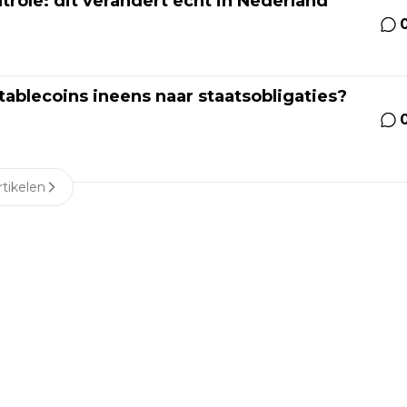
ntrole: dit verandert echt in Nederland
tablecoins ineens naar staatsobligaties?
tikelen