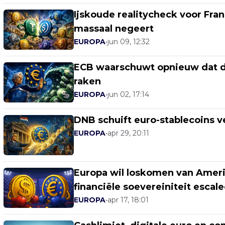
Ijskoude realitycheck voor Fr
massaal negeert
EUROPA
•
jun 09, 12:32
ECB waarschuwt opnieuw dat do
raken
EUROPA
•
jun 02, 17:14
DNB schuift euro-stablecoins v
EUROPA
•
apr 29, 20:11
Europa wil loskomen van Amerik
financiële soevereiniteit escale
EUROPA
•
apr 17, 18:01