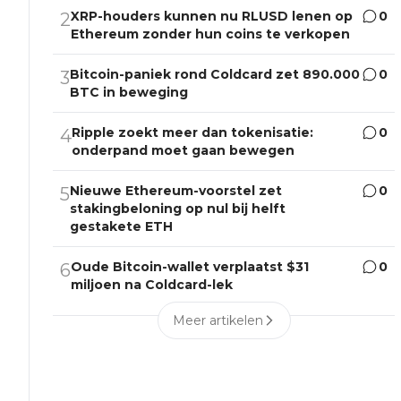
XRP-houders kunnen nu RLUSD lenen op
0
2
Ethereum zonder hun coins te verkopen
Bitcoin-paniek rond Coldcard zet 890.000
0
3
BTC in beweging
Ripple zoekt meer dan tokenisatie:
0
4
onderpand moet gaan bewegen
Nieuwe Ethereum-voorstel zet
0
5
stakingbeloning op nul bij helft
gestakete ETH
Oude Bitcoin-wallet verplaatst $31
0
6
miljoen na Coldcard-lek
Meer artikelen