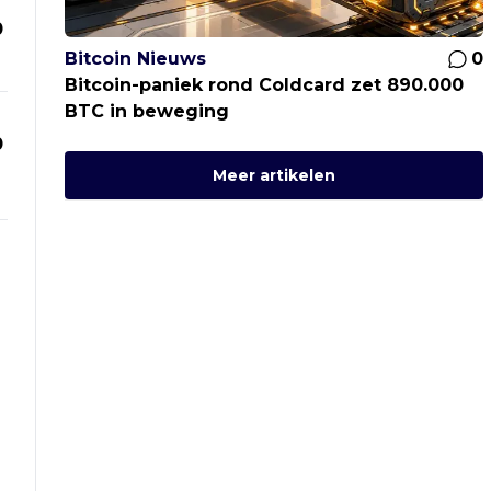
0
Bitcoin Nieuws
0
Bitcoin-paniek rond Coldcard zet 890.000
BTC in beweging
0
Meer artikelen