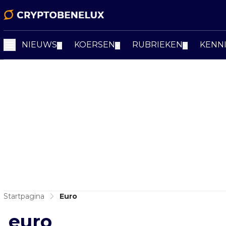
NIEUWS
KOERSEN
RUBRIEKEN
KENN
▼
▼
▼
Startpagina
Euro
euro