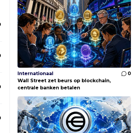
0
0
Internationaal
0
Wall Street zet beurs op blockchain,
0
centrale banken betalen
0