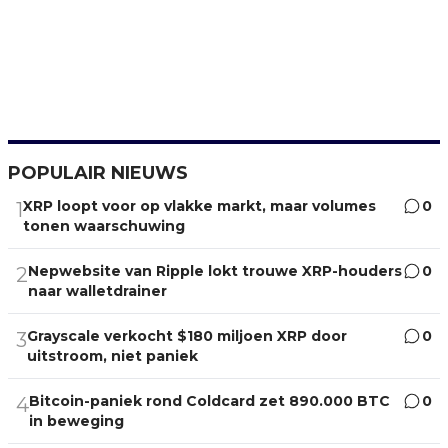
POPULAIR NIEUWS
XRP loopt voor op vlakke markt, maar volumes
0
1
tonen waarschuwing
Nepwebsite van Ripple lokt trouwe XRP-houders
0
2
naar walletdrainer
Grayscale verkocht $180 miljoen XRP door
0
3
uitstroom, niet paniek
Bitcoin-paniek rond Coldcard zet 890.000 BTC
0
4
in beweging