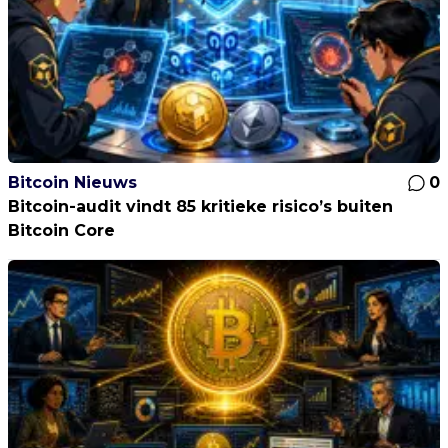
Bitcoin Nieuws
0
Bitcoin-audit vindt 85 kritieke risico’s buiten
Bitcoin Core