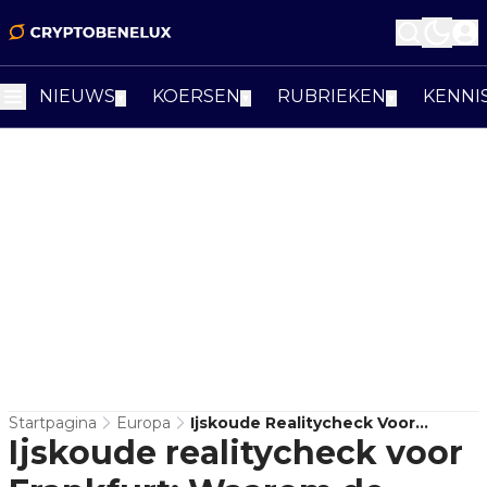
NIEUWS
KOERSEN
RUBRIEKEN
KENNI
▼
▼
▼
Startpagina
Europa
Ijskoude Realitycheck Voor
Ijskoude realitycheck voor
Frankfurt: Waarom De
Cryptomarkt De Euro Massaal