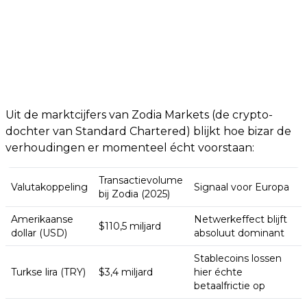
Uit de marktcijfers van Zodia Markets (de crypto-
dochter van Standard Chartered) blijkt hoe bizar de
verhoudingen er momenteel écht voorstaan:
Transactievolume
Valutakoppeling
Signaal voor Europa
bij Zodia (2025)
Amerikaanse
Netwerkeffect blijft
$110,5 miljard
dollar (USD)
absoluut dominant
Stablecoins lossen
Turkse lira (TRY)
$3,4 miljard
hier échte
betaalfrictie op