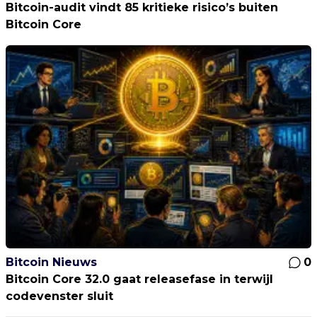
Bitcoin-audit vindt 85 kritieke risico’s buiten
Bitcoin Core
Bitcoin Nieuws
0
Bitcoin Core 32.0 gaat releasefase in terwijl
codevenster sluit