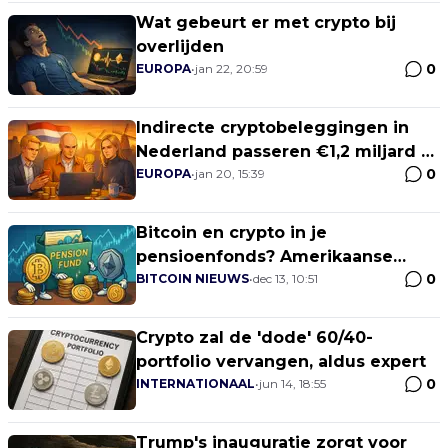
Wat gebeurt er met crypto bij
overlijden
0
EUROPA
•
jan 22, 20:59
Indirecte cryptobeleggingen in
Nederland passeren €1,2 miljard –
0
De Nederlandsche Bank komt met
EUROPA
•
jan 20, 15:39
de laatste cijfers
Bitcoin en crypto in je
pensioenfonds? Amerikaanse
0
wetgevers zetten druk op de SEC
BITCOIN NIEUWS
•
dec 13, 10:51
Crypto zal de 'dode' 60/40-
portfolio vervangen, aldus expert
0
INTERNATIONAAL
•
jun 14, 18:55
Trump's inauguratie zorgt voor