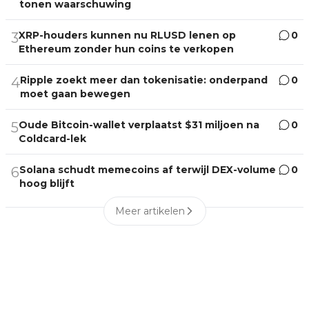
tonen waarschuwing
XRP-houders kunnen nu RLUSD lenen op
0
3
Ethereum zonder hun coins te verkopen
Ripple zoekt meer dan tokenisatie: onderpand
0
4
moet gaan bewegen
Oude Bitcoin-wallet verplaatst $31 miljoen na
0
5
Coldcard-lek
Solana schudt memecoins af terwijl DEX-volume
0
6
hoog blijft
Meer artikelen