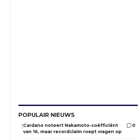
POPULAIR NIEUWS
Cardano noteert Nakamoto-coëfficiënt
0
1
van 16, maar recordclaim roept vragen op