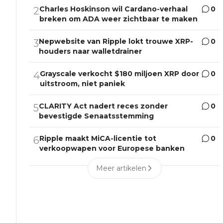
Charles Hoskinson wil Cardano-verhaal
0
2
breken om ADA weer zichtbaar te maken
Nepwebsite van Ripple lokt trouwe XRP-
0
3
houders naar walletdrainer
Grayscale verkocht $180 miljoen XRP door
0
4
uitstroom, niet paniek
CLARITY Act nadert reces zonder
0
5
bevestigde Senaatsstemming
Ripple maakt MiCA-licentie tot
0
6
verkoopwapen voor Europese banken
Meer artikelen