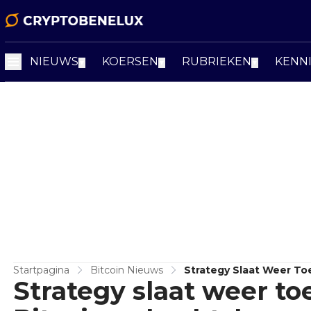
NIEUWS
KOERSEN
RUBRIEKEN
KENN
▼
▼
▼
Startpagina
Bitcoin Nieuws
Strategy Slaat Weer Toe
Strategy slaat weer toe
Time High!