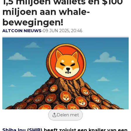
1,5 miljoen wallets en $100
Bewegingen!
miljoen aan whale-
bewegingen!
ALTCOIN NIEUWS
•
09 JUN 2025, 20:46
Delen met
Shiba Inu
(
SHIB
) heeft zojuist een knaller van een