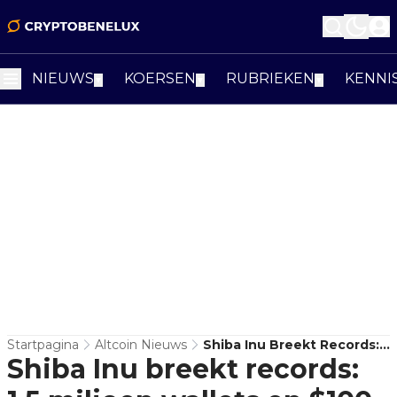
NIEUWS
KOERSEN
RUBRIEKEN
KENNI
▼
▼
▼
Startpagina
Altcoin Nieuws
Shiba Inu Breekt Records:
Shiba Inu breekt records:
1,5 Miljoen Wallets En $100
Miljoen Aan Whale-