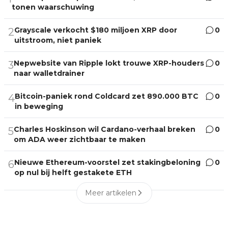
tonen waarschuwing
Grayscale verkocht $180 miljoen XRP door
0
2
uitstroom, niet paniek
Nepwebsite van Ripple lokt trouwe XRP-houders
0
3
naar walletdrainer
Bitcoin-paniek rond Coldcard zet 890.000 BTC
0
4
in beweging
Charles Hoskinson wil Cardano-verhaal breken
0
5
om ADA weer zichtbaar te maken
Nieuwe Ethereum-voorstel zet stakingbeloning
0
6
op nul bij helft gestakete ETH
Meer artikelen