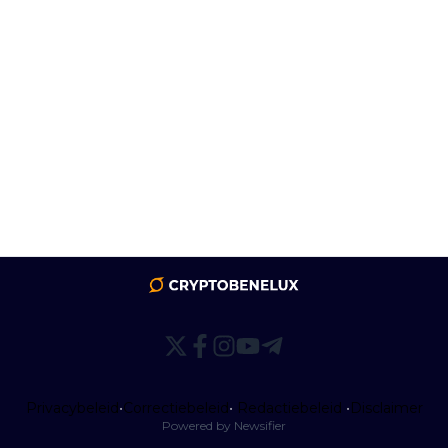
Privacybeleid
•
Correctiebeleid
•
Redactiebeleid
•
Disclaimer
Powered by Newsifier