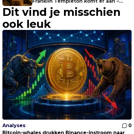
Franklin Templeton komt er aan –
Dit vind je misschien
Goedkeuring of verlenging?
ook leuk
Analyses
0
Bitcoin-whales drukken Binance-instroom naar