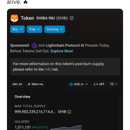
alive. 🔥 