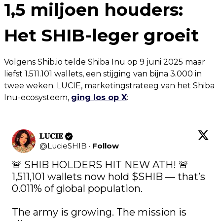
1,5 miljoen houders:
Het SHIB-leger groeit
Volgens Shib.io telde Shiba Inu op 9 juni 2025 maar
liefst 1.511.101 wallets, een stijging van bijna 3.000 in
twee weken. LUCIE, marketingstrateeg van het Shiba
Inu-ecosysteem,
ging los op X
:
𝐋𝐔𝐂𝐈𝐄
@
LucieSHIB
·
Follow
🚨 SHIB HOLDERS HIT NEW ATH! 🚨

1,511,101 wallets now hold 
$SHIB
 — that’s 
0.011% of global population.

The army is growing. The mission is 