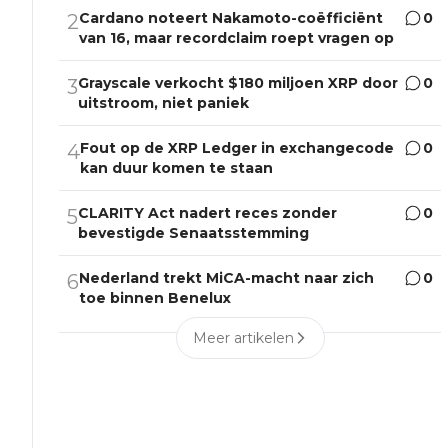
Cardano noteert Nakamoto-coëfficiënt
0
2
van 16, maar recordclaim roept vragen op
Grayscale verkocht $180 miljoen XRP door
0
3
uitstroom, niet paniek
Fout op de XRP Ledger in exchangecode
0
4
kan duur komen te staan
CLARITY Act nadert reces zonder
0
5
bevestigde Senaatsstemming
Nederland trekt MiCA-macht naar zich
0
6
toe binnen Benelux
Meer artikelen