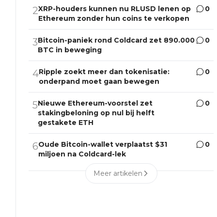
XRP-houders kunnen nu RLUSD lenen op
0
2
Ethereum zonder hun coins te verkopen
Bitcoin-paniek rond Coldcard zet 890.000
0
3
BTC in beweging
Ripple zoekt meer dan tokenisatie:
0
4
onderpand moet gaan bewegen
Nieuwe Ethereum-voorstel zet
0
5
stakingbeloning op nul bij helft
gestakete ETH
Oude Bitcoin-wallet verplaatst $31
0
6
miljoen na Coldcard-lek
Meer artikelen