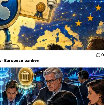
0
oor Europese banken