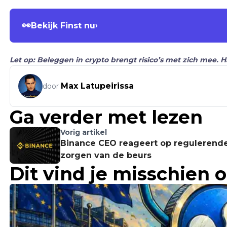
👀
Bekijk Finst nu
›
Let op: Beleggen in crypto brengt risico’s met zich mee. 
Max Latupeirissa
door
Ga verder met lezen
Vorig artikel
Binance CEO reageert op regulerend
zorgen van de beurs
Dit vind je misschien 