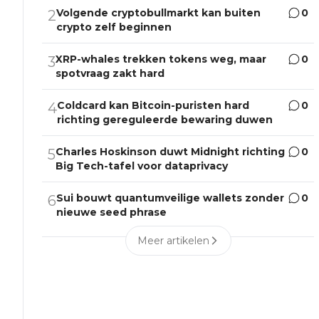
Volgende cryptobullmarkt kan buiten
0
2
crypto zelf beginnen
XRP-whales trekken tokens weg, maar
0
3
spotvraag zakt hard
Coldcard kan Bitcoin-puristen hard
0
4
richting gereguleerde bewaring duwen
Charles Hoskinson duwt Midnight richting
0
5
Big Tech-tafel voor dataprivacy
Sui bouwt quantumveilige wallets zonder
0
6
nieuwe seed phrase
Meer artikelen