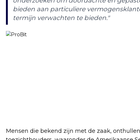
onderzoeken om doordachte en gepaste
bieden aan particuliere vermogensklanten
termijn verwachten te bieden."
Mensen die bekend zijn met de zaak, onthullen 
toezichthouders, waaronder de Amerikaanse S