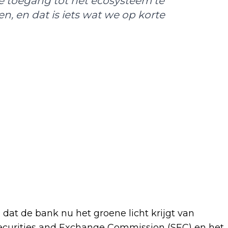
 toegang tot het ecosysteem te
, en dat is iets wat we op korte
dat de bank nu het groene licht krijgt van
ecurities and Exchange Commission (SEC) en het