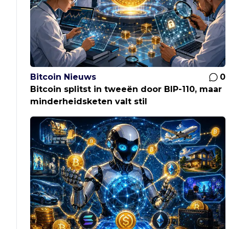
Bitcoin Nieuws
0
Bitcoin splitst in tweeën door BIP-110, maar
minderheidsketen valt stil