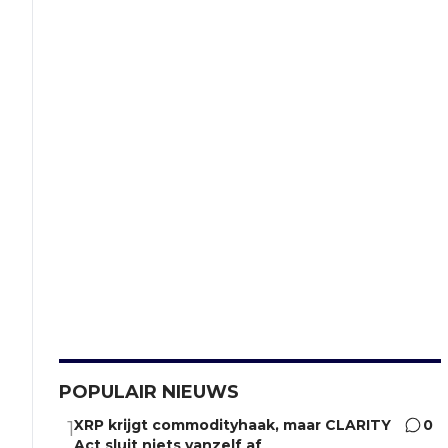
POPULAIR NIEUWS
XRP krijgt commodityhaak, maar CLARITY
0
1
Act sluit niets vanzelf af