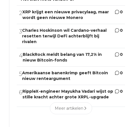
XRP krijgt een nieuwe privacylaag, maar
0
2
wordt geen nieuwe Monero
Charles Hoskinson wil Cardano-verhaal
0
3
resetten terwijl DeFi achterblijft bij
rivalen
BlackRock meldt belang van 17,2% in
0
4
nieuw Bitcoin-fonds
Amerikaanse banenkrimp geeft Bitcoin
0
5
nieuw renteargument
RippleX-engineer Mayukha Vadari wijst op
0
6
stille kracht achter grote XRPL-upgrade
Meer artikelen