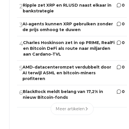
Ripple zet XRP en RLUSD naast elkaar in
0
2
bankstrategie
AI-agents kunnen XRP gebruiken zonder
0
3
de prijs omhoog te duwen
Charles Hoskinson zet in op PRIME, RealFi
0
4
en Bitcoin DeFi als route naar miljarden
aan Cardano-TVL
AMD-datacenteromzet verdubbelt door
0
5
AI terwijl ASML en bitcoin-miners
profiteren
BlackRock meldt belang van 17,2% in
0
6
nieuw Bitcoin-fonds
Meer artikelen