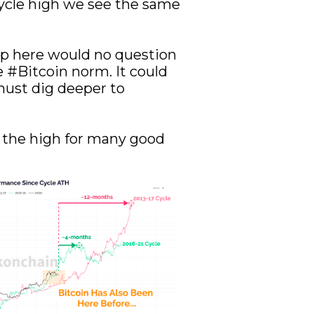
ycle high we see the same 
op here would no question 
 
#Bitcoin
 norm. It could 
ust dig deeper to 
as the high for many good 