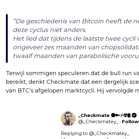
“De geschiedenis van Bitcoin heeft de nei
deze cyclus niet anders.
Het lied dat tijdens de laatste twee cycl
ongeveer zes maanden van chopsolidatie
twaalf maanden van parabolische vooru
Terwijl sommigen speculeren dat de bull run va
bereikt, denkt Checkmate dat een dergelijk sce
van BTC’s afgelopen marktcycli. Hij vervolgde m
_Checkmate 🟠🔑⚡☢️🛢️
@
_Checkmatey_
·
Follow
Replying to @
_Checkmatey_