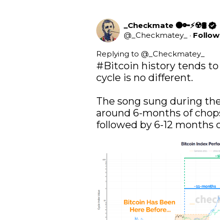
_Checkmate 🟠🔑⚡☢️🛢️
@
_Checkmatey_
·
Follow
Replying to @
_Checkmatey_
#Bitcoin
 history tends to
cycle is no different.

The song sung during the 
around 6-months of chopso
followed by 6-12 months o