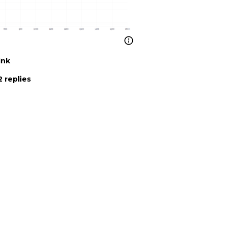
ink
 replies