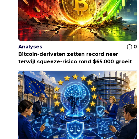
Analyses
0
Bitcoin-derivaten zetten record neer
terwijl squeeze-risico rond $65.000 groeit