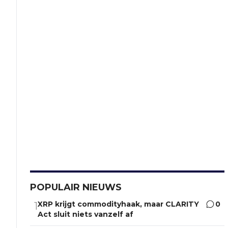
POPULAIR NIEUWS
XRP krijgt commodityhaak, maar CLARITY
0
1
Act sluit niets vanzelf af